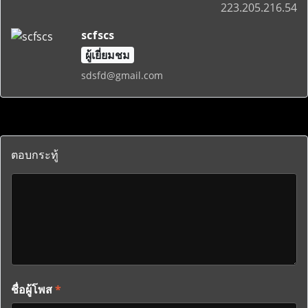
223.205.216.54
scfscs
ผู้เยี่ยมชม
sdsfd@gmail.com
ตอบกระทู้
ชื่อผู้โพส
*