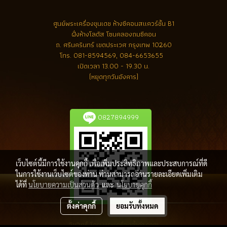
ศูนย์พระเครื่องขุนเดช
ห้างซีคอนสแควร์ชั้น B1
ฝั่งห้างโลตัส โซนคลองถมซีคอน
ถ. ศรีนครินทร์ เขตประเวศ กรุงเทพ 10260
โทร.
081-8594569, 084-6653655
เปิดเวลา 13.00 - 19.30 น.
(หยุดทุกวันอังคาร)
0827894999
เว็บไซต์นี้มีการใช้งานคุกกี้ เพื่อเพิ่มประสิทธิภาพและประสบการณ์ที่ดี
ในการใช้งานเว็บไซต์ของท่าน ท่านสามารถอ่านรายละเอียดเพิ่มเติม
ได้ที่
นโยบายความเป็นส่วนตัว
และ
นโยบายคุกกี้
ตั้งค่าคุกกี้
ยอมรับทั้งหมด
ลิขสิทธิ์ โดย พระเครื่องล้ำค่า.com