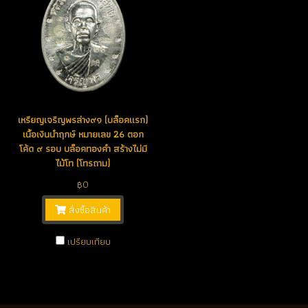
เหรียญเจริญพรล่าง๙๑ (บล็อคแรก)
เนื้อเงินนำฤกษ์ หมายเลข 26 ตอก
โค้ด ๙ รอบ บล็อคทองคำ สร้างไม่มี
ไม้โท (โทรถาม)
฿0
สั่งซื้อสินค้า
เปรียบเทียบ