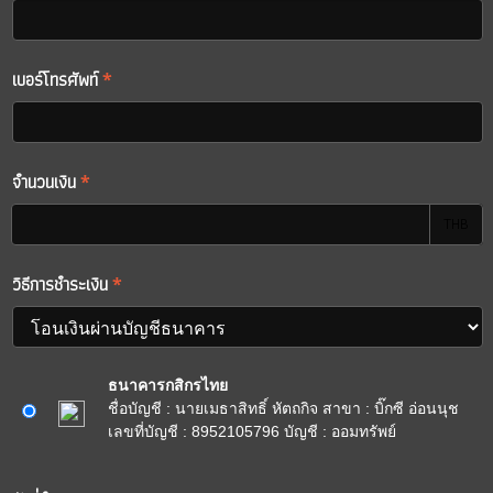
เบอร์โทรศัพท์
*
จำนวนเงิน
*
THB
วิธีการชำระเงิน
*
ธนาคารกสิกรไทย
ชื่อบัญชี : นายเมธาสิทธิ์ หัตถกิจ สาขา : บิ๊กซี อ่อนนุช
เลขที่บัญชี : 8952105796 บัญชี : ออมทรัพย์