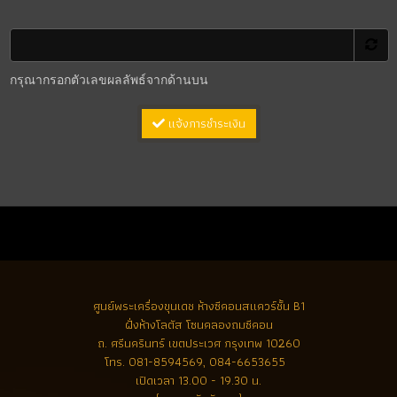
กรุณากรอกตัวเลขผลลัพธ์จากด้านบน
แจ้งการชำระเงิน
ศูนย์พระเครื่องขุนเดช
ห้างซีคอนสแควร์ชั้น B1
ฝั่งห้างโลตัส โซนคลองถมซีคอน
ถ. ศรีนครินทร์ เขตประเวศ กรุงเทพ 10260
โทร.
081-8594569, 084-6653655
เปิดเวลา 13.00 - 19.30 น.