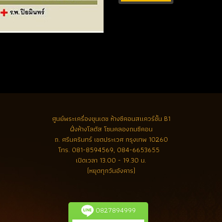
ศูนย์พระเครื่องขุนเดช
ห้างซีคอนสแควร์ชั้น B1
ฝั่งห้างโลตัส โซนคลองถมซีคอน
ถ. ศรีนครินทร์ เขตประเวศ กรุงเทพ 10260
โทร.
081-8594569, 084-6653655
เปิดเวลา 13.00 - 19.30 น.
(หยุดทุกวันอังคาร)
0827894999