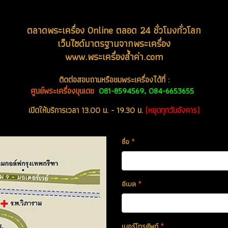
ตลาดพระเครื่อง Online ตลอด 24 ชั่วโมงทั่วโลก
เว็บไซด์มาตรฐานจากพระเครื่อง
www.
พระเครื่องล้ำค่า.com
ติดต่อสอบถามหรือชมพระเครื่องได้ที่ :
ศูนย์พระเครื่องขุนเดช
081-8594569, 084-6653655
เปิดให้บริการเวลา 13.00 น. - 19.30 น.
(หยุดทุกวันอังคาร)
ชื่อ
*
อีเมล
*
เบอร์โทรศัพท์
*