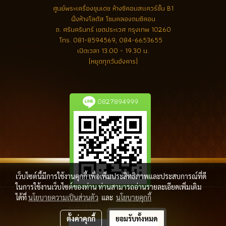
ศูนย์พระเครื่องขุนเดช
ห้างซีคอนสแควร์ชั้น B1
ฝั่งห้างโลตัส โซนคลองถมซีคอน
ถ. ศรีนครินทร์ เขตประเวศ กรุงเทพ 10260
โทร.
081-8594569, 084-6653655
เปิดเวลา 13.00 - 19.30 น.
(หยุดทุกวันอังคาร)
0827894999
เว็บไซต์นี้มีการใช้งานคุกกี้ เพื่อเพิ่มประสิทธิภาพและประสบการณ์ที่ดี
ในการใช้งานเว็บไซต์ของท่าน ท่านสามารถอ่านรายละเอียดเพิ่มเติม
ได้ที่
นโยบายความเป็นส่วนตัว
และ
นโยบายคุกกี้
ลิขสิทธิ์ โดย พระเครื่องล้ำค่า.com
ตั้งค่าคุกกี้
ยอมรับทั้งหมด
ผู้เข้าชมวันนี้
1,094