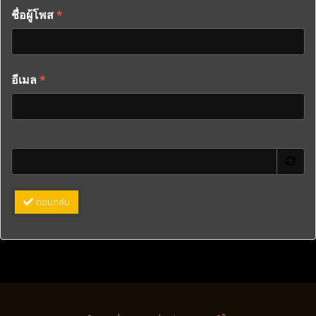
ชื่อผู้โพส
*
อีเมล
*
ตอบกลับ