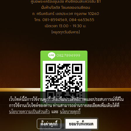
ศูนย์พระเครื่องขุนเดช
ห้างซีคอนสแควร์ชั้น B1
ฝั่งห้างโลตัส โซนคลองถมซีคอน
ถ. ศรีนครินทร์ เขตประเวศ กรุงเทพ 10260
โทร.
081-8594569, 084-6653655
เปิดเวลา 13.00 - 19.30 น.
(หยุดทุกวันอังคาร)
0827894999
เว็บไซต์นี้มีการใช้งานคุกกี้ เพื่อเพิ่มประสิทธิภาพและประสบการณ์ที่ดีใน
การใช้งานเว็บไซต์ของท่าน ท่านสามารถอ่านรายละเอียดเพิ่มเติมได้ที่
นโยบายความเป็นส่วนตัว
และ
นโยบายคุกกี้
ลิขสิทธิ์ โดย พระเครื่องล้ำค่า.com
ตั้งค่าคุกกี้
ยอมรับทั้งหมด
ผู้เข้าชมทั้งหมด
8,061,549