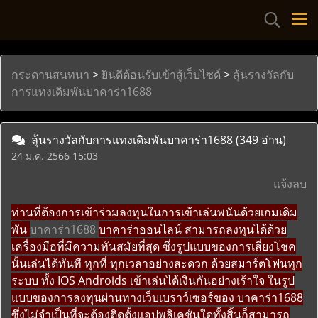
กระดานสนทนา
>
ยินดีต้อนรับเข้าสู้เว็บไซด์
>
ลุ้นรางวัลกับ
การแทงเดิมพันบาคาร่า1688
ลุ้นรางวัลกับการแทงเดิมพันบาคาร่า1688
(349 อ่าน)
24 ม.ค. 2566 15:03
แจ้งลบ
ท่านที่ต้องการเข้าร่วมลงทุนในการเข้าเล่นพนันด้วยเกมเดิม
พัน
บาคาร่า1688
บาคาร่าออนไลน์ สามารถลงทุนได้ด้วย
เครื่องมือที่มีความทันสมัยที่สุด ซึ่งรูปแบบของการเสี่ยงโชค
นั้นเล่นได้ทันที ทุกที่ ทุกเวลาอย่างสะดวก ด้วยสมาร์ตโฟนทุก
ระบบ ทั้ง IOS Androids เข้าเล่นได้เงินกันอย่างเร้าใจ ในรูป
แบบของการลงทุนผ่านทางเว็บเบราว์เซอร์ของ บาคาร่า1688
ซึ่งไม่จำเป็นที่จะต้องติดตั้งแอปพลิเคชันใดทั้งสิ้นก็สามารถ