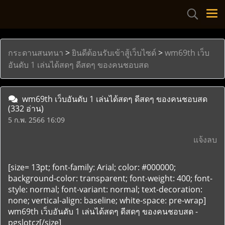
กระดานสนทนา
>
ยินดีต้อนรับเข้าสู้เว็บไซด์
>
wm69th เว็บ
อันดับ 1 เล่นได้สดๆ ดีสดๆ ของคนชอบสด
wm69th เว็บอันดับ 1 เล่นได้สดๆ ดีสดๆ ของคนชอบสด
(332 อ่าน)
5 ก.พ. 2566 16:09
แจ้งลบ
[size= 13pt; font-family: Arial; color: #000000;
background-color: transparent; font-weight: 400; font-
style: normal; font-variant: normal; text-decoration:
none; vertical-align: baseline; white-space: pre-wrap]
wm69th เว็บอันดับ 1 เล่นได้สดๆ ดีสดๆ ของคนชอบสด -
pgslotcz[/size]