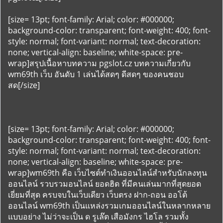
[size= 13pt; font-family: Arial; color: #000000;
background-color: transparent; font-weight: 400; font-
style: normal; font-variant: normal; text-decoration:
none; vertical-align: baseline; white-space: pre-
wrap]สรุปเนื้อหาบทความ pgslot.cz บทความเกี่ยวกับ
wm69th เว็บ อันดับ 1 เล่นได้สดๆ ดีสดๆ ของคนชอบ
สด[/size]
[size= 13pt; font-family: Arial; color: #000000;
background-color: transparent; font-weight: 400; font-
style: normal; font-variant: normal; text-decoration:
none; vertical-align: baseline; white-space: pre-
wrap]wm69th คือ เว็บไซต์ทำเงินออนไลน์สำหรับนักลงทุน
ออนไลน์ รวบรวมอนไลน์ ยอดฮิด ที่มีคนเล่นมากที่สุดยอด
เยี่ยมที่สุด ครบจบในเว็บเดียว เว็บตรง ฝาก-ถอน ออโต้
ออนไลน์ wm69th เป็นแหล่งรวมเกมออนไลน์ในหลากหลาย
แบบอย่าง ไม่ว่าจะเป็น ด รูเล๊ต เสือมังกร ไฮโล รวมทั้ง