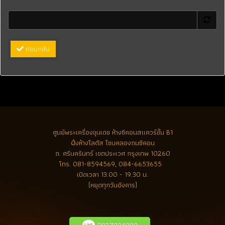
ตอบกลับ
ศูนย์พระเครื่องขุนเดช
ห้างซีคอนสแควร์ชั้น B1
ฝั่งห้างโลตัส โซนคลองถมซีคอน
ถ. ศรีนครินทร์ เขตประเวศ กรุงเทพ 10260
โทร.
081-8594569, 084-6653655
เปิดเวลา 13.00 - 19.30 น.
(หยุดทุกวันอังคาร)
0827894999