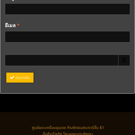
อีเมล
*
ตอบกลับ
ศูนย์พระเครื่องขุนเดช
ห้างซีคอนสแควร์ชั้น B1
ฝั่งห้างโลตัส โซนคลองถมซีคอน