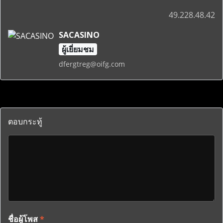
49.228.48.42
SACASINO
ผู้เยี่ยมชม
dfergtreg@oifg.com
ตอบกระทู้
ชื่อผู้โพส
*