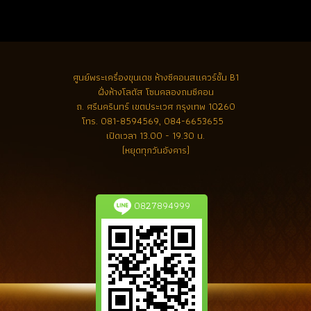
ศูนย์พระเครื่องขุนเดช
ห้างซีคอนสแควร์ชั้น B1
ฝั่งห้างโลตัส โซนคลองถมซีคอน
ถ. ศรีนครินทร์ เขตประเวศ กรุงเทพ 10260
โทร.
081-8594569, 084-6653655
เปิดเวลา 13.00 - 19.30 น.
(หยุดทุกวันอังคาร)
0827894999