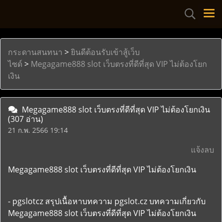
กระดานสนทนา
>
ยินดีต้อนรับเข้าสู้เว็บ
ไซด์
>
Megagame888 slot เว็บตรงที่ดีที่สุด VIP ไม่ต้องโยก
เงิน
Megagame888 slot เว็บตรงที่ดีที่สุด VIP ไม่ต้องโยกเงิน
(307 อ่าน)
21 ก.พ. 2566 19:14
แจ้งลบ
Megagame888 slot เว็บตรงที่ดีที่สุด VIP ไม่ต้องโยกเงิน
- pgslotcz สรุปเนื้อหาบทความ pgslot.cz บทความเกี่ยวกับ
Megagame888 slot เว็บตรงที่ดีที่สุด VIP ไม่ต้องโยกเงิน