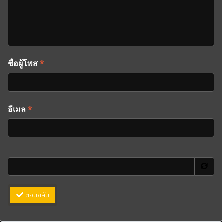
ชื่อผู้โพส
*
อีเมล
*
ตอบกลับ