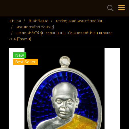
หน้าแรก
สินค้าทั้งหมด
เช่าวัตถุมงคล พระเกจิยอดนิยม
พระมหาสุรศักดิ์ วัดประดู่
เหรียญฟาต้าไฉ่ รุ่น รวยแน่นแน่น เนื้อเงินลงยาสีน้ำเงิน หมายเลข
704 (โทรถาม)
New
Best Seller