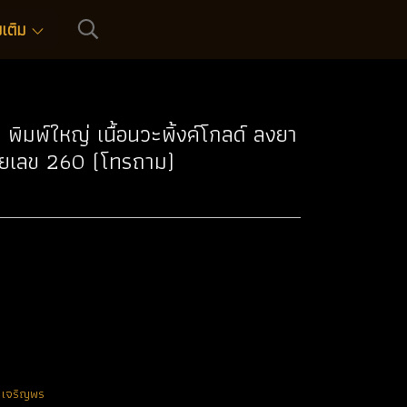
่มเติม
ิมพ์ใหญ่ เนื้อนวะพิ้งค์โกลด์ ลงยา
มายเลข 260 (โทรถาม)
น เจริญพร