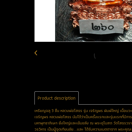
Product description
เหรียญฉลุ 3 ชิ้น หลวงพ่อโสธร รุ่น เจริญพร พิมพ์ใหญ่ เนื้อน
เจริญพร หลวงพ่อโสธร นับได้ว่าเป็นครั้งแรกและรุ่นแรกที่มีการจ
มหาพุทธาภิเษก ยิ่งใหญ่และเข้มขลัง ณ พระอุโบสถ วัดโสธรวราร
วรวิหาร เป็นผู้จุดเทียนชัย....และ ได้รับความเมตตาจาก พระค