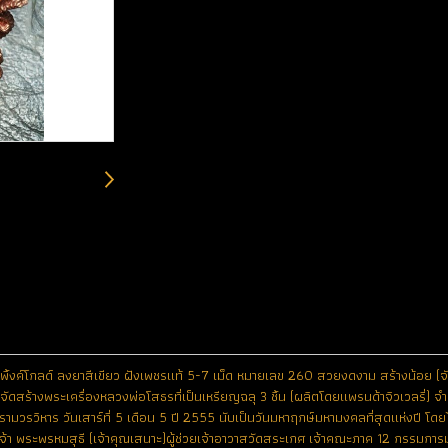
วะพิ้งค์โกลด์ ลงยาสีเขียว ฝังเพชรแท้ 5-7 เม็ด หมายเลข 260 สวยงดงาม สร้างน้อย (จ
ัดสร้างพระเครื่องหลวงพ่อโสธรที่เป็นเหรียญฉลุ 3 ชิ้น (ผลิตโดยแพรนด้าจิวเวลรี่) จำน
ามวรวิหาร วันเสาร์ที่ 5 เดือน 5 ปี 2555 นับเป็นวันมหาฤกษ์มหามงคลที่สุดแห่งปี โ
ุณเจ้า พระพรหมสุธี (เจ้าคุณเสนาะ)ผู้ช่วยเจ้าอาวาสวัดสระเกศ เจ้าคณะภาค 12 กรรมก