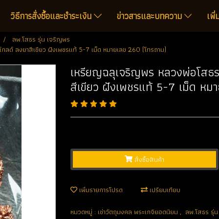
วิธีการสั่งซื้อและชำระเงิน
ข่าวสารและบทความ
เพิ
ลพ.โสธร รุ่น เจริญพร
์โกลด์ ลงยาสีเขียว ฝังเพชรแท้ 5-7 เม็ด หมายเลข 260 (โทรถาม)
เหรียญฉลุเจริญพร หลวงพ่อโสธร พ
สีเขียว ฝังเพชรแท้ 5-7 เม็ด ห
สั่งซื้อสินค้า
เพิ่มรายการโปรด
เปรียบเทียบ
หมวดหมู่ :
เช่าวัตถุมงคล พระเกจิยอดนิยม
,
ลพ.โสธร รุ่