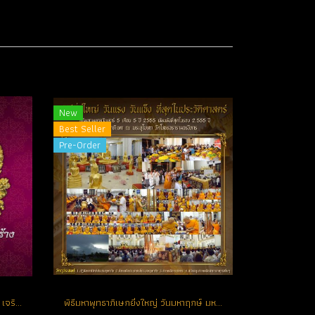
New
Best Seller
Pre-Order
ประวัติการจัดสร้างหลวงพ่อโสธร รุ่น เจริญพร ปี 2555
พิธีมหาพุทธาภิเษกยิ่งใหญ่ วันมหาฤกษ์ มหามงคล แห่งปี วันเสาร์ที่ 5 เดือน 5 ปี 2555 ณ พระอุโบสถ วัดโสธรวรารามวรวิหาร