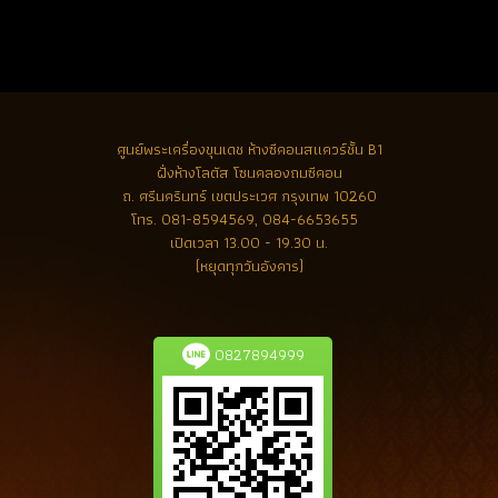
ศูนย์พระเครื่องขุนเดช
ห้างซีคอนสแควร์ชั้น B1
ฝั่งห้างโลตัส โซนคลองถมซีคอน
ถ. ศรีนครินทร์ เขตประเวศ กรุงเทพ 10260
โทร.
081-8594569, 084-6653655
เปิดเวลา 13.00 - 19.30 น.
(หยุดทุกวันอังคาร)
0827894999