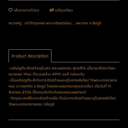
เพิ่มรายการโปรด
เปรียบเทียบ
หมวดหมู่ :
เช่าวัตถุมงคล พระเกจิยอดนิยม
,
ลพ.ทอง จ.ชัยภูมิ
Product description
-เหรียญที่ระลึกสร้างอุโบสถ หลวงพ่อทอง สุทฺธสีโล เนื้อทองสัตตะโลหะ
หมายเลข 1966 จำนวนสร้าง 4995 องค์ กล่องเดิม
-เป็นเหรียญที่ระลึกในการจัดสร้างพระอุโบสถหลังใหม่ วัดพระบาทเขายาย
หอม อ.เทพสถิต จ.ชัยภูมิ โดยหลวงพ่อทองปลุกเสกเดี่ยว เมื่อวันที่ 31
สิงหาคม 2556 (ซึ่งตรงกับวันเกิดของหลวงพ่อทอง)
-วัตถุประสงค์ในการจัดสร้างเพื่อ ดำเนินการจัดสร้างพระอุโบสถหลังใหม่
วัดพระบาทเขายายหอม จชัยภูมิ