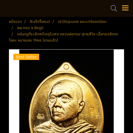
หน้าแรก
สินค้าทั้งหมด
เช่าวัตถุมงคล พระเกจิยอดนิยม
ลพ.ทอง จ.ชัยภูมิ
เหรียญที่ระลึกสร้างอุโบสถ หลวงพ่อทอง สุทฺธสีโล เนื้อทองสัตตะ
โลหะ หมายเลข 1966 (ขายแล้ว)
Best Seller