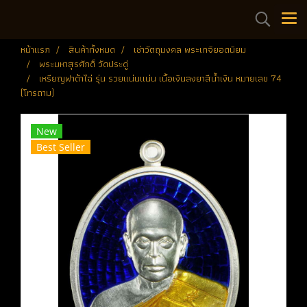
หน้าแรก
สินค้าทั้งหมด
เช่าวัตถุมงคล พระเกจิยอดนิยม
พระมหาสุรศักดิ์ วัดประดู่
เหรียญฟาต้าไฉ่ รุ่น รวยแน่นแน่น เนื้อเงินลงยาสีน้ำเงิน หมายเลข 74
(โทรถาม)
New
Best Seller