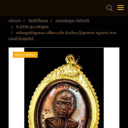
หน้าแรก
สินค้าทั้งหมด
หลวงพ่อคูณ วัดบ้านไร่
ปี 2536 รุ่น เจริญพร
เหรียญเจริญพรบน บล็อค ม.ขีด ผิวเดิมๆ รุ้งสุดสวย จมูกงาม สวย
แชมป์ (ขายแล้ว)
Best Seller