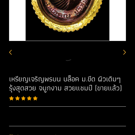
เหรียญเจริญพรบน บล็อค ม.ขีด ผิวเดิมๆ
รุ้งสุดสวย จมูกงาม สวยแชมป์ (ขายแล้ว)