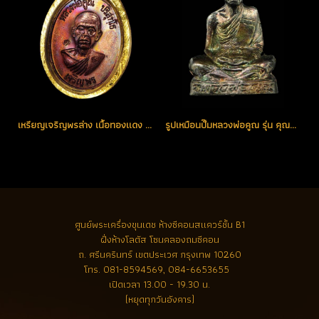
เหรียญเจริญพรล่าง เนื้อทองแดง ผิวเดิมแแสนเดิม รุ้งกระจาย เทพสุดขั้ว จมูกงาม สวยแชมป์ (ขายแล้ว)
รูปเหมือนปั๊มหลวงพ่อคูณ รุ่น คุณพระเทพประทานพร เนื้อเงิน เดิมๆ สวยแชมป์ (ขายแล้ว)
ศูนย์พระเครื่องขุนเดช
ห้างซีคอนสแควร์ชั้น B1
ฝั่งห้างโลตัส โซนคลองถมซีคอน
ถ. ศรีนครินทร์ เขตประเวศ กรุงเทพ 10260
โทร.
081-8594569, 084-6653655
เปิดเวลา 13.00 - 19.30 น.
(หยุดทุกวันอังคาร)