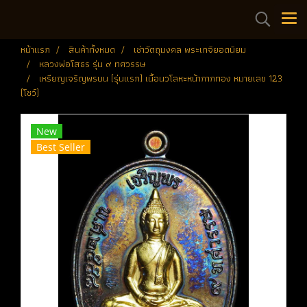
หน้าแรก
สินค้าทั้งหมด
เช่าวัตถุมงคล พระเกจิยอดนิยม
หลวงพ่อโสธร รุ่น ๙ ทศวรรษ
เหรียญเจริญพรบน (รุ่นแรก) เนื้อนวโลหะหน้ากากทอง หมายเลข 123
(โชว์)
New
Best Seller