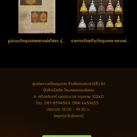
รูปแบบวัตถุมงคลหลวงพ่อโสธร รุ่น ๙ ทศวรรษ
รายการจัดสร้างวัตถุมงคล หลวงพ่อโสธร รุ่น ๙ ทศวรรษ
ศูนย์พระเครื่องขุนเดช
ห้างซีคอนสแควร์ชั้น B1
ฝั่งห้างโลตัส โซนคลองถมซีคอน
ถ. ศรีนครินทร์ เขตประเวศ กรุงเทพ 10260
โทร.
081-8594569, 084-6653655
เปิดเวลา 13.00 - 19.30 น.
(หยุดทุกวันอังคาร)