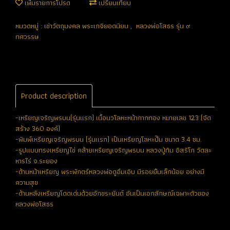
เพิ่มรายการโปรด
เปรียบเทียบ
หมวดหมู่ :
เช่าวัตถุมงคล พระเกจิยอดนิยม
,
หลวงพ่อโสธร รุ่น ๙
ทศวรรษ
Product description
-เหรียญเจริญพรบน(รุ่นแรก) เนื้อนวโลหะหน้ากากทอง หมายเลข 123 (จัด
สร้าง 360 องค์)
-พิมพ์เหรียญเจริญพรบน (รุ่นแรก) เป็นเหรียญโลหะปั๊ม ขนาด 3.4 ซม.
-รูปแบบทรงเหรียญไข่ คล้ายเหรียญเจริญพรบน หลวงปู่ทิม อิสริโก วัดละ
หารไร่ จ.ระยอง
-ด้านหน้าเหรียญ พระพักตร์หลวงพ่อดูอิ่มเอิบ มีรอยยิ้มเล็กน้อย อย่างมี
ความสุข
-ด้านหลังเหรียญโดดเด่นด้วยอักขระยันต์ อันเป็นเอกลักษณ์เฉพาะตัวของ
หลวงพ่อโสธร