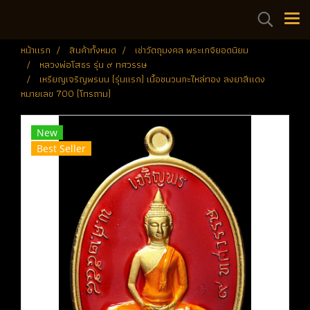
หน้าแรก
สินค้าทั้งหมด
เช่าวัตถุมงคล พระเกจิยอดนิยม
หลวงพ่อโสธร รุ่น ๙ ทศวรรษ
เหรียญเจริญพรบน (รุ่นแรก) เนื้อชนวนกะไหล่ทอง ลงยาสีแดง
หมายเลข 700 (โทรถาม)
New
Best Seller