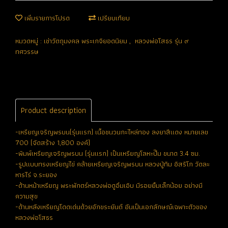
เพิ่มรายการโปรด
เปรียบเทียบ
หมวดหมู่ :
เช่าวัตถุมงคล พระเกจิยอดนิยม
,
หลวงพ่อโสธร รุ่น ๙
ทศวรรษ
Product description
-เหรียญเจริญพรบน(รุ่นแรก) เนื้อชนวนกะไหล่ทอง ลงยาสีแดง หมายเลข
700 (จัดสร้าง 1,800 องค์)
-พิมพ์เหรียญเจริญพรบน (รุ่นแรก) เป็นเหรียญโลหะปั๊ม ขนาด 3.4 ซม.
-รูปแบบทรงเหรียญไข่ คล้ายเหรียญเจริญพรบน หลวงปู่ทิม อิสริโก วัดละ
หารไร่ จ.ระยอง
-ด้านหน้าเหรียญ พระพักตร์หลวงพ่อดูอิ่มเอิบ มีรอยยิ้มเล็กน้อย อย่างมี
ความสุข
-ด้านหลังเหรียญโดดเด่นด้วยอักขระยันต์ อันเป็นเอกลักษณ์เฉพาะตัวของ
หลวงพ่อโสธร