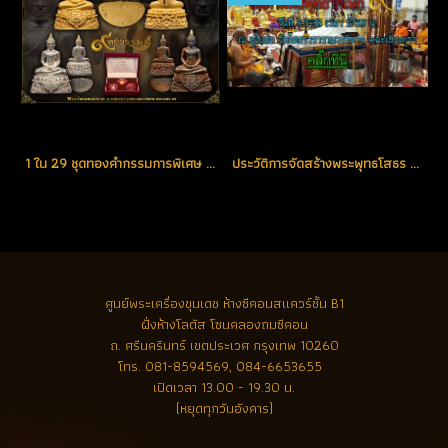
1 ใน 29 ชุดทองคำกรรมการพิเศษ ตอกโค้ด "ศ" (เศรษฐี) หมายเลข 14 สร้างน้อย ตอกโค้ดหายากที่สุดในรุ่น (โทรถาม)
ประวัติการจัดสร้างพระพุทธโสธร รุ่น ๙ ทศวรรษ สุดยอดพุทธศิลป์ในรอบ 90 ปี
ศูนย์พระเครื่องขุนเดช
ห้างซีคอนสแควร์ชั้น B1
ฝั่งห้างโลตัส โซนคลองถมซีคอน
ถ. ศรีนครินทร์ เขตประเวศ กรุงเทพ 10260
โทร.
081-8594569, 084-6653655
เปิดเวลา 13.00 - 19.30 น.
(หยุดทุกวันอังคาร)