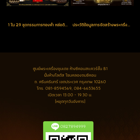
1 ใน 29 ชุดกรรมการทองคำ หล่อดินไทย(หล่อนำฤกษ์ในพิธี) หมายเลข 9 (โชว์)
ประวัติข้อมูลการจัดสร้างพระกริ่งญาณวิทยาคม รุ่น 2 หลวงพ่อคูณ ปริสุทฺโธ วัดบ้านไร่
ศูนย์พระเครื่องขุนเดช
ห้างซีคอนสแควร์ชั้น B1
ฝั่งห้างโลตัส โซนคลองถมซีคอน
ถ. ศรีนครินทร์ เขตประเวศ กรุงเทพ 10260
โทร.
081-8594569, 084-6653655
เปิดเวลา 13.00 - 19.30 น.
(หยุดทุกวันอังคาร)
0827894999