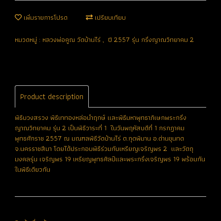
เพิ่มรายการโปรด
เปรียบเทียบ
หมวดหมู่ :
หลวงพ่อคูณ วัดบ้านไร่
,
ปี 2557 รุ่น กริ่งญาณวิทยาคม 2
Product description
พิธีบวงสรวง พิธีเททองหล่อนำฤกษ์ และพิธีมหาพุทธาภิเษกพระกริ่ง
ญาณวิทยาคม รุ่น 2 เป็นพิธีวาระที่ 1 ในวันพฤหัสบดีที่ 1 กรกฏาคม
พุทธศักราช 2557 ณ มณฑลพิธีวัดบ้านไร่ ต.กุดพิมาน อ.ด่านขุนทด
จ.นครราชสีมา โดยได้ประกอบพิธีร่วมกับเหรียญเจริญพร 2 และวัตถุ
มงคลรุ่น เจริญพร 19 เหรียญพุทธศิลป์และพระกริ่งเจริญพร 19 พร้อมกัน
ในพิธีเดียวกัน