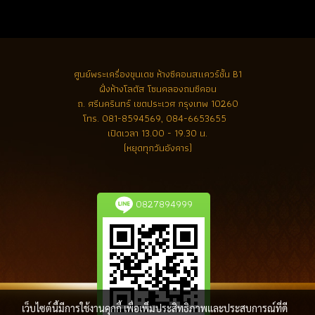
ศูนย์พระเครื่องขุนเดช
ห้างซีคอนสแควร์ชั้น B1
ฝั่งห้างโลตัส โซนคลองถมซีคอน
ถ. ศรีนครินทร์ เขตประเวศ กรุงเทพ 10260
โทร.
081-8594569, 084-6653655
เปิดเวลา 13.00 - 19.30 น.
(หยุดทุกวันอังคาร)
0827894999
เว็บไซต์นี้มีการใช้งานคุกกี้ เพื่อเพิ่มประสิทธิภาพและประสบการณ์ที่ดี