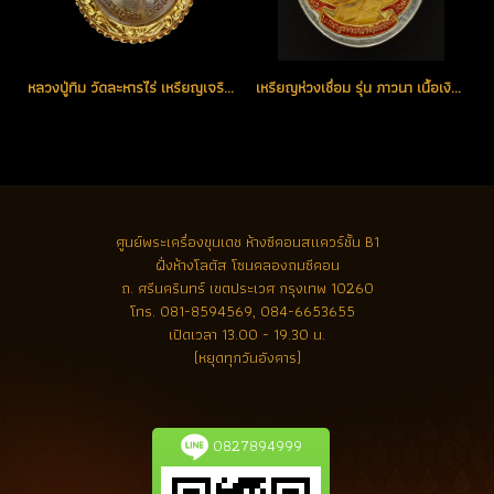
หลวงปู่ทิม วัดละหารไร่ เหรียญเจริญพรบน กรรมการ ตัว ท.โค้ดพิเศษ สวยแชมป์ (ขายแล้ว)
เหรียญห่วงเชื่อม รุ่น ภาวนา เนื้อเงินหน้ากากทอง ลงยาสีแดงจีวรเหลือง หมายเลข 79 (โทรถาม)
ศูนย์พระเครื่องขุนเดช
ห้างซีคอนสแควร์ชั้น B1
ฝั่งห้างโลตัส โซนคลองถมซีคอน
ถ. ศรีนครินทร์ เขตประเวศ กรุงเทพ 10260
โทร.
081-8594569, 084-6653655
เปิดเวลา 13.00 - 19.30 น.
(หยุดทุกวันอังคาร)
0827894999