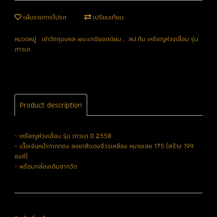
เพิ่มรายการโปรด
เปรียบเทียบ
หมวดหมู่ :
เช่าวัตถุมงคล พระเกจิยอดนิยม
,
ลป.ทิม เหรียญห่วงเชื่อม รุ่น
ภาวนา
Product description
- เหรียญห่วงเชื่อม รุ่น ภาวนา ปี 2558
- เนื้อเงินหน้ากากทอง ลงยาสีแดงจีวรเหลือง หมายเลข 175 (สร้าง 199
องค์)
- พร้อมกล่่องเดิมจากวัด