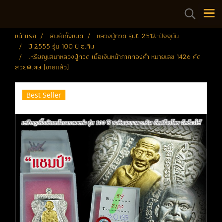
หน้าแรก
สินค้าทั้งหมด
หลวงปู่ทวด รุ่นปี 2512-ปัจจุบัน
ปี 2555 รุ่น 100 ปี อ.ทิม
เหรียญเสมาหลวงปู่ทวด เนื้อเงินหน้ากากทองคำ หมายเลข 1426 คัด
สวยพิเศษ (ขายแล้ว)
Best Seller