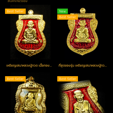
สินค้าเกี่ยวข้อง
Best Seller
New
Best Seller
เหรียญเสมาหลวงปู่ทวด เนื้อทองคำลงยา(สีแดง) หมายเลข 101 (ขายแล้ว)
ที่สุดของรุ่น เหรียญเสมาหลวงปู่ทวด เนื้อทองคำลงยา(สีแดง) หมายเลข 1 รุ่น เสาร์ห้า มหามงคล ชาติตระกาล 100 ปี อ.ทิม วัดช้างให้ (โชว์อย่างเดียว)
Best Seller
Best Seller