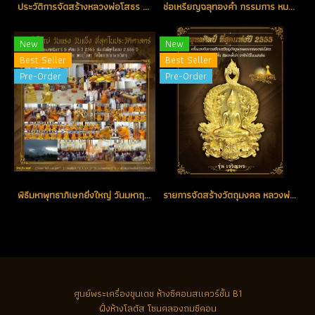
ประวัติการจัดสร้างหลวงพ่อโสธร รุ่น เจริญพร ปี 2555
ช่อเหรียญฉลุทองคำ กรรมการ หมายเลขช่อ No. 1 ตอกโค้ด (ขายแล้ว)
New
New
Best Seller
Best Seller
Pre-Order
Pre-Order
พิธีมหาพุทธาภิเษกยิ่งใหญ่ วันมหาฤกษ์ มหามงคล แห่งปี วันเสาร์ที่ 5 เดือน 5 ปี 2555 ณ พระอุโบสถ วัดโสธรวรารามวรวิหาร
รายการจัดสร้างวัตถุมงคล หลวงพ่อโสธร รุ่น เจริญพร
ศูนย์พระเครื่องขุนเดช
ห้างซีคอนสแควร์ชั้น B1
ฝั่งห้างโลตัส โซนคลองถมซีคอน