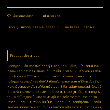
เพิ่มรายการโปรด
เปรียบเทียบ
หมวดหมู่ :
เช่าวัตถุมงคล พระเกจิยอดนิยม
,
ลพ.โสธร รุ่น เจริญพร
Product description
เหรียญฉลุ 3 ชิ้น หลวงพ่อโสธร รุ่น เจริญพร พิมพ์ใหญ่ เนื้อบรอนซ์นอก
องค์เงิน ลงยาสีม่วง ฝังเพชรแท้ 5-7 เม็ด หมายเลข 98 สวยงดงาม สร้าง
น้อย (จัดสร้าง 222 องค์) หายาก พร้อมกล่องเดิม.......เหรียญฉลุ
เจริญพร หลวงพ่อโสธร นับได้ว่าเป็นครั้งแรกและรุ่นแรกที่มีการจัดสร้าง
พระเครื่องหลวงพ่อโสธรที่เป็นเหรียญฉลุ 3 ชิ้น (ผลิตโดยแพรนด้าจิวเวลรี่)
จำนวนจัดสร้างทั้งหมดเพียงแค่ 10,000 กว่าเหรียญเท่านั้น....พิธีมหาพุทธ
าภิเษก ยิ่งใหญ่และเข้มขลัง ณ พระอุโบสถ วัดโสธรวรารามวรวิหาร วัน
เสาร์ที่ 5 เดือน 5 ปี 2555 นับเป็นวันมหาฤกษ์มหามงคลที่สุดแห่งปี โดยได้
รับความเมตตาจากพระคุณเจ้า ท่านเจ้าอาวาสวัดโสธรวรารามวรวิหาร เป็นผู้