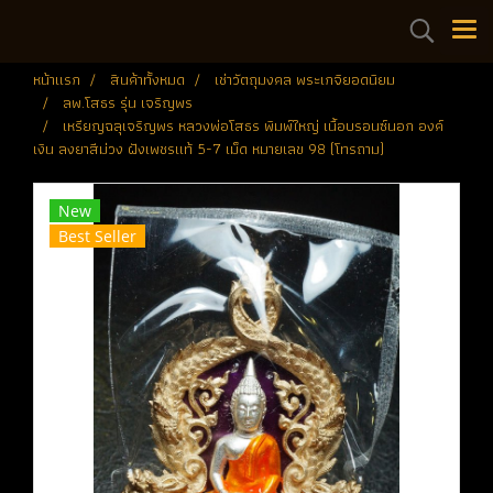
หน้าแรก
สินค้าทั้งหมด
เช่าวัตถุมงคล พระเกจิยอดนิยม
ลพ.โสธร รุ่น เจริญพร
เหรียญฉลุเจริญพร หลวงพ่อโสธร พิมพ์ใหญ่ เนื้อบรอนซ์นอก องค์
เงิน ลงยาสีม่วง ฝังเพชรแท้ 5-7 เม็ด หมายเลข 98 (โทรถาม)
New
Best Seller