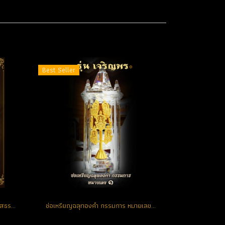
Best Seller
รายการจัดสร้างวัตถุมงคล หลวงพ่อโสธร รุ่น เจริญพร
ช่อเหรียญฉลุทองคำ กรรมการ หมายเลขช่อ No. 1 ตอกโค้ด (ขายแล้ว)