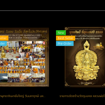
New
eller
Best Seller
rder
Pre-Order
พิธีมหาพุทธาภิเษกยิ่งใหญ่ วันมหาฤกษ์ มหามงคล แห่งปี วันเสาร์ที่ 5 เดือน 5 ปี 2555 ณ พระอุโบสถ วัดโสธรวรารามวรวิหาร