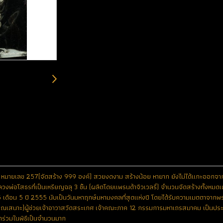
เงิน หมายเลข 257(จัดสร้าง 999 องค์) สวยงดงาม สร้างน้อย หายาก ยังไม่ได้แกะออกจาก
ลวงพ่อโสธรที่เป็นเหรียญฉลุ 3 ชิ้น (ผลิตโดยแพรนด้าจิวเวลรี่) จำนวนจัดสร้างทั้งหมดเพี
 เดือน 5 ปี 2555 นับเป็นวันมหาฤกษ์มหามงคลที่สุดแห่งปี โดยได้รับความเมตตาจากพระ
้าคุณเสนาะ)ผู้ช่วยเจ้าอาวาสวัดสระเกศ เจ้าคณะภาค 12 กรรมการมหาเถรสมาคม เป็นปร
ข้าร่วมในพิธีเป็นจำนวนมาก