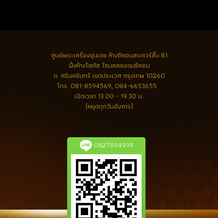
ศูนย์พระเครื่องขุนเดช
ห้างซีคอนสแควร์ชั้น B1
ฝั่งห้างโลตัส โซนคลองถมซีคอน
ถ. ศรีนครินทร์ เขตประเวศ กรุงเทพ 10260
โทร.
081-8594569, 084-6653655
เปิดเวลา 13.00 - 19.30 น.
(หยุดทุกวันอังคาร)
0827894999