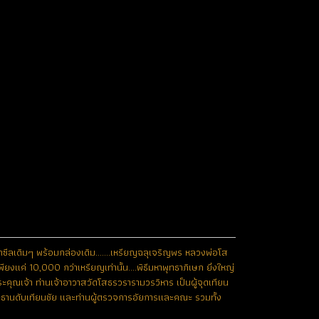
ซีลเดิมๆ พร้อมกล่องเดิม.......เหรียญฉลุเจริญพร หลวงพ่อโส
ยงแค่ 10,000 กว่าเหรียญเท่านั้น....พิธีมหาพุทธาภิเษก ยิ่งใหญ่
คุณเจ้า ท่านเจ้าอาวาสวัดโสธรวรารามวรวิหาร เป็นผู้จุดเทียน
ะธานดับเทียนชัย และท่านผู้ตรวจการอัยการและคณะ รวมทั้ง