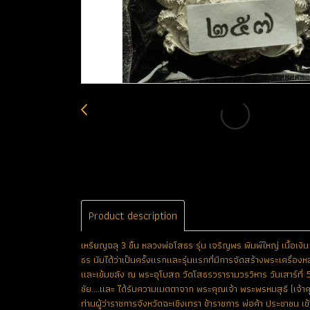
Product description
เหรียญฉลุ 3 ชิ้น หลวงพ่อโสธร รุ่น เจริญพร พิมพ์ใหญ่ เนื้อ
ธร นับได้ว่าเป็นครั้งแรกและรุ่นแรกที่มีการจัดสร้างพระเครื่องห
และเข้มขลัง ณ พระอุโบสถ วัดโสธรวรารามวรวิหาร วันเสาร์ที่ 5
ชัย....และ ได้รับความเมตตาจาก พระคุณเจ้า พระพรหมสุธี (เจ
ท่านผู้ว่าราชการจังหวัดฉะเชิงเทรา ข้าราชการ พ่อค้า ประชาชน เ