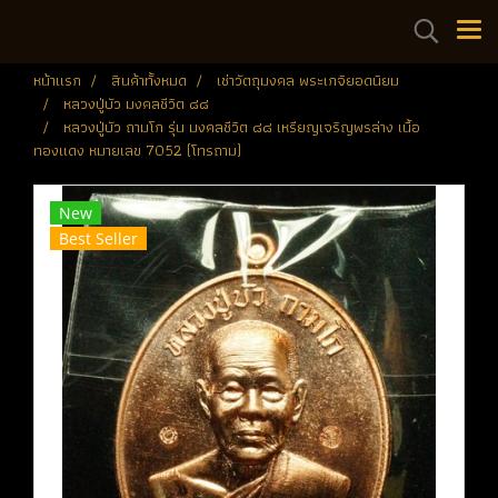
หน้าแรก
สินค้าทั้งหมด
เช่าวัตถุมงคล พระเกจิยอดนิยม
หลวงปู่บัว มงคลชีวิต ๘๘
หลวงปู่บัว ถามโก รุ่น มงคลชีวิต ๘๘ เหรียญเจริญพรล่าง เนื้อ
ทองแดง หมายเลข 7052 (โทรถาม)
New
Best Seller