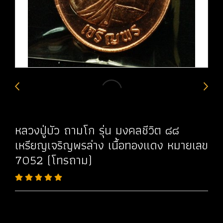
หลวงปู่บัว ถามโก รุ่น มงคลชีวิต ๘๘
เหรียญเจริญพรล่าง เนื้อทองแดง หมายเลข
7052 (โทรถาม)