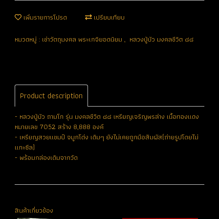
เพิ่มรายการโปรด
เปรียบเทียบ
หมวดหมู่ :
เช่าวัตถุมงคล พระเกจิยอดนิยม
,
หลวงปู่บัว มงคลชีวิต ๘๘
Product description
- หลวงปู่บัว ถามโก รุ่น มงคลชีวิต ๘๘ เหรียญเจริญพรล่าง เนื้อทองแดง
หมายเลข 7052 สร้าง 8,888 องค์
- เหรียญสวยแชมป์ จมูกโด่ง เดิมๆ ยังไม่เคยถูกมือสัมผัส(ถ่ายรูปโดยไม่
แกะซีล)
- พร้อมกล่องเดิมจากวัด
สินค้าเกี่ยวข้อง