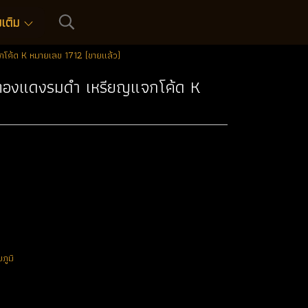
่มเติม
โค้ด K หมายเลข 1712 (ขายแล้ว)
้อทองแดงรมดำ เหรียญแจกโค้ด K
ภูมิ