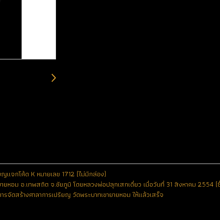
ียญแจกโค้ด K หมายเลข 1712 (ไม่มีกล่อง)
ยหอม อ.เทพสถิต จ.ชัยภูมิ โดยหลวงพ่อปลุกเสกเดี่ยว เมื่อวันที่ 31 สิงหาคม 2554 (
ินการจัดสร้างศาลาการเปรียญ วัดพระบาทเขายายหอม ให้แล้วเสร็จ