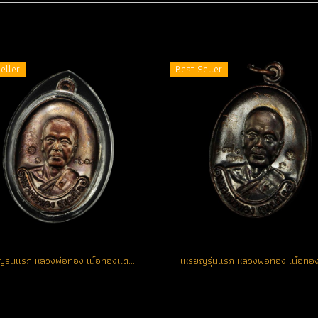
eller
Best Seller
เหรียญรุ่นแรก หลวงพ่อทอง เนื้อทองแดงรมดำ เหรียญแจกโค้ด K หมายเลข 3618 (ขายแล้ว)