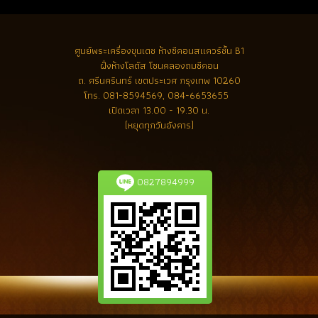
ศูนย์พระเครื่องขุนเดช
ห้างซีคอนสแควร์ชั้น B1
ฝั่งห้างโลตัส โซนคลองถมซีคอน
ถ. ศรีนครินทร์ เขตประเวศ กรุงเทพ 10260
โทร.
081-8594569, 084-6653655
เปิดเวลา 13.00 - 19.30 น.
(หยุดทุกวันอังคาร)
0827894999