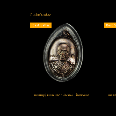
สินค้าเกี่ยวข้อง
Best Seller
Best S
เหรียญรุ่นแรก หลวงพ่อทอง เนื้อทองแดงรมดำ โค้ด K หมายเลข 3726 ตอกพิเศษอีก 5 โค้ด (ขายแล้ว)