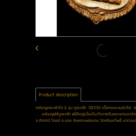
Product description
เหรียญเสมาหัวโต 2 รุ่น ทูลเกล้า ปี2530 เนื้อทองแดงผิวไฟ ผ
.......เหรียญพิธีทูลเกล้า พิธีใหญ่เนื่องในวโรกาสในหลวงทรงเ
จ.ปัตตานี โดยมี อ.นอง กับหลวงพ่อแดง วัดศรีมหาโพธิ์ มาร่วมป