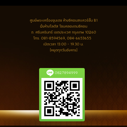
ศูนย์พระเครื่องขุนเดช
ห้างซีคอนสแควร์ชั้น B1
ฝั่งห้างโลตัส โซนคลองถมซีคอน
ถ. ศรีนครินทร์ เขตประเวศ กรุงเทพ 10260
โทร.
081-8594569, 084-6653655
เปิดเวลา 13.00 - 19.30 น.
(หยุดทุกวันอังคาร)
0827894999