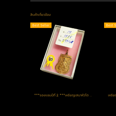
สินค้าเกี่ยวข้อง
Best Seller
Best S
***รองแชมป์ที่ 2 ***เหรียญเสมาหัวโต เนื้อทองแดงผิวไฟ ผิวสวย จมูกหน้า-หลังโด่งปริ๊ด (ขายแล้ว)