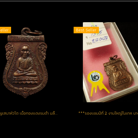
eller
Best Seller
เหรียญเสมาหัวโต เนื้อทองแดงรมดำ บล็อคนิยมสูด หูจุด ว ขีด แท้ สวย เดิมสุดๆ (ขายแล้ว)