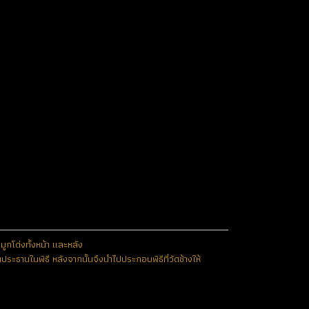
กโด่งทั้งหน้า และหลัง
ะธานในพิธี หลังจากนั้นจึงนำไปประกอบพิธีที่วัดช้างให้