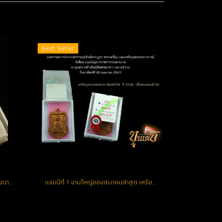
Best Seller
***รองแชมป์ที่ 2 งานใหญ่ไบเทค บางนา***เหรียญเสมาหัวโต เนื้อทองแดงรมดำ บล็อคนิยมสูด หูจุด ว ขีด ผิวเดิม สวยสุดๆ (ขายแล้ว)
แชมป์ที่ 1 งานใหญ่ของสมาคมล่าสุด เหรียญเสมาหัวโต เนื้อทองแดงผิวไฟ ผิวสวย จมูกหน้า-หลังโด่งปริ๊ด (ขายแล้ว)