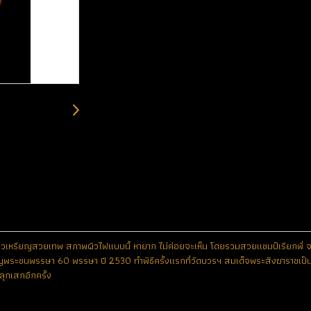
ิวเหรียญสวยเทพ สภาพผิวไฟแบบนี้ หายาก ไม่ค่อยจะเห็น โดยรวมสวยแชมป์เรียกพี่ จมู
จริญพระชนพรรษา 60 พรรษา ปี 2530 ทำพิธีครั้งแรกที่วัดบวรฯ สมเด็จพระสังฆาราชเป็นปร
ลุกเสกอีกครั้ง