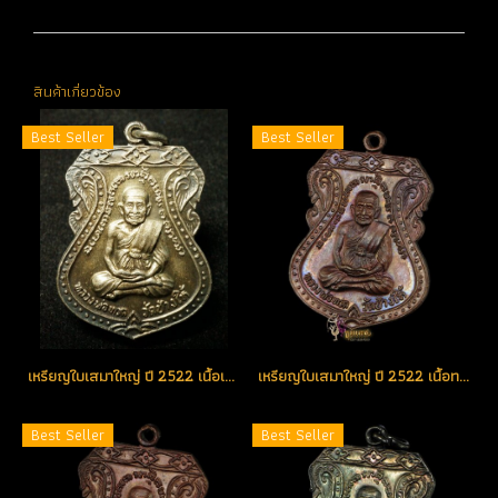
สินค้าเกี่ยวข้อง
Best Seller
Best Seller
เหรียญใบเสมาใหญ่ ปี 2522 เนื้อเงิน แท้หายาก (ขายแล้ว)
เหรียญใบเสมาใหญ่ ปี 2522 เนื้อทองแดง บล็อคเงิน(นิยม) สวย แท้ ดูง่าย คัดสวย หายาก องค์ที่ 2 (ขายแล้ว)
Best Seller
Best Seller