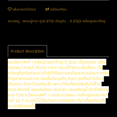
เพิ่มรายการโปรด
เปรียบเทียบ
หมวดหมู่ :
หลวงปู่ทวด รุ่นปี 2512-ปัจจุบัน
,
ปี 2522 เหรียญเสมาใหญ่
Product description
แชมป์ชนะเลิศที่ 1 เหรียญใบเสมาใหญ่ ปี 2522 เนื้อทองแดง บล็อค
เงิน(นิยม) สวยแท้ คัดสวย หายาก ขณะนี้กำลังแรงขึ้นเรื่อยๆ เป็น
เหรียญที่ถูกจับตามองว่ากำลังได้รับความสนใจและความนิยมจากเซียน
ใหญ่สายตรงลป.ทวด ตอนนี้เหรียญแท้ๆ สวยๆ ถูกเก็บเข้ารังใหญ่
เกือบหมด เริ่มหาไม่เจอกันแล้ว เพราะได้ลงทั้งหนังสือคัมภีร์ล้ำค่า
ของอ.ชัยนฤทธิ์ เพชรพันธ์ทอง เล่มล่าสุด และเหรียญนี้ มีการันตีความ
สวย ด้วยรางวัลชนะเลิศที่ 1 งานประกวดพระ งานใหญ่ของสมาคมฯ
วันที่ 22-7-61 (ยังไม่ได้รับใบประกาศนียบัตร)
ถือว่าเป็นเหรียญที่มี
อนาคตดีอีกรุ่นหนึ่ง