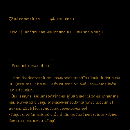
เพิ่มรายการโปรด
เปรียบเทียบ
หมวดหมู่ :
เช่าวัตถุมงคล พระเกจิยอดนิยม
,
ลพ.ทอง จ.ชัยภูมิ
Product description
-เหรียญที่ระลึกสร้างอุโบสถ หลวงพ่อทอง สุทฺธสีโล เนื้อเงิน ไม่ตัดปีกหลัง
แบบ(กรรมการ) หมายเลข 39 จำนวนสร้าง 65 องค์ หลวงพ่อจารมือด้าน
หน้า-หลังเหรียญ
-เป็นเหรียญที่ระลึกในการจัดสร้างพระอุโบสถหลังใหม่ วัดพระบาทเขายาย
หอม อ.เทพสถิต จ.ชัยภูมิ โดยหลวงพ่อทองปลุกเสกเดี่ยว เมื่อวันที่ 31
สิงหาคม 2556 (ซึ่งตรงกับวันเกิดของหลวงพ่อทอง)
-วัตถุประสงค์ในการจัดสร้างเพื่อ ดำเนินการจัดสร้างพระอุโบสถหลังใหม่
วัดพระบาทเขายายหอม จชัยภูมิ