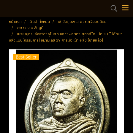
หน้าแรก
สินค้าทั้งหมด
เช่าวัตถุมงคล พระเกจิยอดนิยม
ลพ.ทอง จ.ชัยภูมิ
เหรียญที่ระลึกสร้างอุโบสถ หลวงพ่อทอง สุทฺธสีโล เนื้อเงิน ไม่ตัดปีก
หลังแบบ(กรรมการ) หมายเลข 39 จารมือหน้า-หลัง (ขายแล้ว)
Best Seller