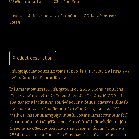
เพิ่มรายการโปรด
เปรียบเทียบ
หมวดหมู่ :
เช่าวัตถุมงคล พระเกจิยอดนิยม
,
100ปีพระสังฆราชพุทธ
ปวเรศ
Product description
เหรียญฉลุปวเรศ วัดบวรนิเวศวิหาร เนื้อนวะโลหะ หมายเลข 59 (สร้าง 999
องค์) พร้อมกล่องเดิม และ ID การ์ด....
ได้รับการกล่าวขานว่า เป็นเหรียญสวยแห่งปี 2555 ปีมังกร กรอบมังกร
วัตถุประสงค์ในการจัดสร้างชัดเจน จำนวนจัดสร้างเพียง 10,000 กว่า
องค์ ซึ่งถือว่าสร้างน้อยมาก รวมทั้งต้องบันทึกไว้ในประวัติศาสตร์ เป็นครั้ง
แรกของวงการพระเครื่องเมืองไทย ที่การจัดสร้าง "พุทธปวเรศ" ได้มี
การนำพระเครื่องที่มีมูลค่าสูงสุด มาใช้เป็นมวลสารในการจัดสร้างในครั้งนี้
จำนวนมากที่สุด ที่สำคัญพิธีมหาพุทธาภิเษกที่นับได้ว่าเป็นครั้งที่ยิ่งใหญ่ที่สุด
ในรอบหลายสิบปีของวัดบวรนิเวศวิหารราชวรวิหาร เมื่อวันที่ 13 ธันวาคม
2554 ณ พระอุโบสถ วัดบวรนิเวศวิหารราชวรวิหาร มีพระเกจิคณาจารย์