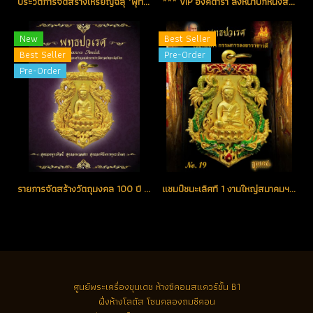
ประวัติการจัดสร้างเหรียญฉลุ "พุทธปวเรศ" วัดบวรนิเวศราชวรวิหาร
*** VIP องค์ดารา ลงหน้าปกหนังสือสูจิบัตร และรางวัลแชมป์ชนะเลิศที่ 1 เหรียญฉลุปวเรศ เนื้อทองคำ No.33 (ขายแล้ว)
New
Best Seller
Best Seller
Pre-Order
Pre-Order
รายการจัดสร้างวัตถุมงคล 100 ปี พระสังฆราช พุทธปวเรศ วัดบวรนิเวศวิหาร
แชมป์ชนะเลิศที 1 งานใหญ่สมาคมฯ เป็น "ชุดดารา" ชุดทองคำกรรมการลงยาราชาวดี สีเขียว No.19 สร้างน้อย หายากสุด (ขายแล้ว)
ศูนย์พระเครื่องขุนเดช
ห้างซีคอนสแควร์ชั้น B1
ฝั่งห้างโลตัส โซนคลองถมซีคอน