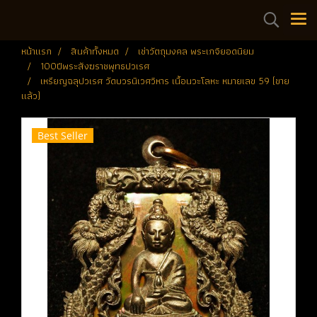
หน้าแรก
สินค้าทั้งหมด
เช่าวัตถุมงคล พระเกจิยอดนิยม
100ปีพระสังฆราชพุทธปวเรศ
เหรียญฉลุปวเรศ วัดบวรนิเวศวิหาร เนื้อนวะโลหะ หมายเลข 59 (ขาย
แล้ว)
Best Seller