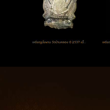
เหรียญนั่งพาน วัดบ้านคลอง ปี 2537 เนื้อเงิน หมายเลข 326 สวยแท้ ผิวเดิมๆ จมูกโด่ง **พระคัดสวย** (ขายแล้ว)