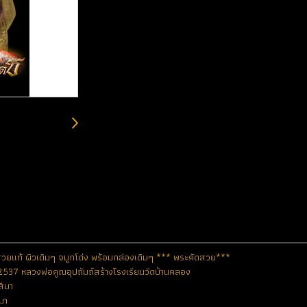
 สวยแท้ ผิวเดิมๆ จมูกโด่ง พร้อมกล่องเดิมๆ *** พระคัดสวย***
 2537 หลวงพ่อคูณอุปถัมถ์สร้างโรงเรียนวัดบ้านคลอง
สีมา
ีมา