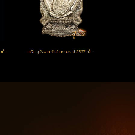
เหรียญนั่งพาน วัดบ้านคลอง ปี 2537 เนื้อเงิน หมายเลข 1906 สวยเดิม ผิวเทพ จมูกโด่ง (โชว์)
เหรียญนั่งพาน วัดบ้านคลอง ปี 2537 เนื้อเงิน หมายเลข 2318 สวยแท้ ผิวเดิมๆ จมูกโด่ง **พระคัดสวย** (ขายแล้ว)