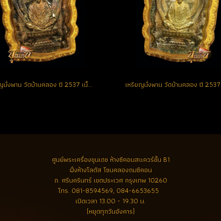
เหรียญนั่งพาน วัดบ้านคลอง ปี 2537 เนื้อเงิน หมายเลข 434 สวยเดิม ผิวเทพ จมูกโด่ง **พระคัดสวย** (ขายแล้ว)
ศูนย์พระเครื่องขุนเดช
ห้างซีคอนสแควร์ชั้น B1
ฝั่งห้างโลตัส โซนคลองถมซีคอน
ถ. ศรีนครินทร์ เขตประเวศ กรุงเทพ 10260
โทร.
081-8594569, 084-6653655
เปิดเวลา 13.00 - 19.30 น.
(หยุดทุกวันอังคาร)