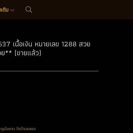
่มเติม
2537 เนื้อเงิน หมายเลข 1288 สวย
วย** (ขายแล้ว)
ยญนั่งพาน วัดบ้านคลอง