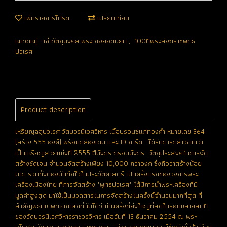
เพิ่มรายการโปรด
เปรียบเทียบ
หมวดหมู่ :
เช่าวัตถุมงคล พระเกจิยอดนิยม
,
100ปีพระสังฆราชพุทธ
ปวเรศ
Product description
เหรียญฉลุปวเรศ วัดบวรนิเวศวิหาร เนื้อบรอนซ์แก่ทองคำ หมายเลข 364
(สร้าง 555 องค์) พร้อมกล่องเดิม และ ID การ์ด....ได้รับการกล่าวขานว่า
เป็นเหรียญสวยแห่งปี 2555 ปีมังกร กรอบมังกร วัตถุประสงค์ในการจัด
สร้างชัดเจน จำนวนจัดสร้างเพียง 10,000 กว่าองค์ ซึ่งถือว่าสร้างน้อย
มาก รวมทั้งต้องบันทึกไว้ในประวัติศาสตร์ เป็นครั้งแรกของวงการพระ
เครื่องเมืองไทย ที่การจัดสร้าง "พุทธปวเรศ" ได้มีการนำพระเครื่องที่มี
มูลค่าสูงสุด มาใช้เป็นมวลสารในการจัดสร้างในครั้งนี้จำนวนมากที่สุด ที่
สำคัญพิธีมหาพุทธาภิเษกที่นับได้ว่าเป็นครั้งที่ยิ่งใหญ่ที่สุดในรอบหลายสิบปี
ของวัดบวรนิเวศวิหารราชวรวิหาร เมื่อวันที่ 13 ธันวาคม 2554 ณ พระ