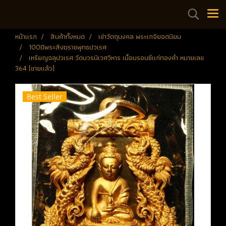
หน้าแรก
สินค้าทั้งหมด
เช่าวัตถุมงคล พระเกจิยอดนิยม
100ปีพระสังฆราชพุทธปวเรศ
เหรียญฉลุปวเรศ วัดบวรนิเวศวิหาร เนื้อบรอนซ์แก่ทองคำ หมายเลข
364 (ขายแล้ว)
Best Seller