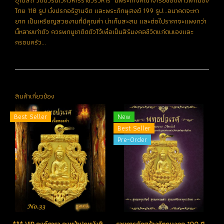
อุโบสถ วัดบวรนิเวศวิหารราชวรวิหาร มีพระเกจิคณาจารย์ชื่อดังทั่วฟ้าเมือง
ไทย 118 รูป นั่งปรกอธิฐานจิต และพระภิกษุสงฆ์ 199 รูป...อนาคตจะหา
ยาก เป็นเหรียญสวยงามที่มีคุณค่า น่าเก็บสะสม และต่อไปราคาจะแพงกว่า
นี้หลายเท่าตัว ควรพกบูชาติดตัวไว้เพื่อเป็นสิริมงคลชีวิตแก่ตนเองและ
ครอบครัว...
สินค้าเกี่ยวข้อง
Best Seller
New
Best Seller
Pre-Order