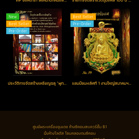
*** VIP องค์ดารา ลงหน้าปกหนังสือสูจิบัตร และรางวัลแชมป์ชนะเลิศที่ 1 เหรียญฉลุปวเรศ เนื้อทองคำ No.33 (ขายแล้ว)
รายการจัดสร้างวัตถุมงคล 100 ปี พระสังฆราช พุทธปวเรศ วัดบวรนิเวศวิหาร
New
Best Seller
Best Seller
Pre-Order
Pre-Order
ประวัติการจัดสร้างเหรียญฉลุ "พุทธปวเรศ" วัดบวรนิเวศราชวรวิหาร
แชมป์ชนะเลิศที 1 งานใหญ่สมาคมฯ เป็น "ชุดดารา" ชุดทองคำกรรมการลงยาราชาวดี สีเขียว No.19 สร้างน้อย หายากสุด (ขายแล้ว)
ศูนย์พระเครื่องขุนเดช
ห้างซีคอนสแควร์ชั้น B1
ฝั่งห้างโลตัส โซนคลองถมซีคอน