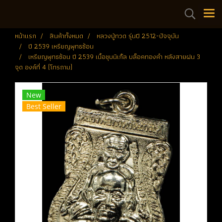
หน้าแรก
สินค้าทั้งหมด
หลวงปู่ทวด รุ่นปี 2512-ปัจจุบัน
ปี 2539 เหรียญพุทธซ้อน
เหรียญพุทธซ้อน ปี 2539 เนื้อชุบนิเกิ้ล บล็อคทองคำ หลังสายฝน 3
จุด องค์ที่ 4 (โทรถาม)
New
Best Seller