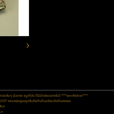
สวยเดิมๆ ผิวเทพ จมูกโด่ง (ไม่มีกล่องน่ะครับ) ***พระคัดสวย***
 2537 หลวงพ่อคูณอุปถัมถ์สร้างโรงเรียนวัดบ้านคลอง
สีมา
ีมา