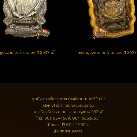
เหรียญนั่งพาน วัดบ้านคลอง ปี 2537 เนื้อเงิน หมายเลข 2318 สวยแท้ ผิวเดิมๆ จมูกโด่ง **พระคัดสวย** (ขายแล้ว)
ศูนย์พระเครื่องขุนเดช
ห้างซีคอนสแควร์ชั้น B1
ฝั่งห้างโลตัส โซนคลองถมซีคอน
ถ. ศรีนครินทร์ เขตประเวศ กรุงเทพ 10260
โทร.
081-8594569, 084-6653655
เปิดเวลา 13.00 - 19.30 น.
(หยุดทุกวันอังคาร)