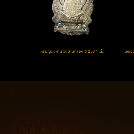
เหรียญนั่งพาน วัดบ้านคลอง ปี 2537 เนื้อเงิน หมายเลข 326 สวยแท้ ผิวเดิมๆ จมูกโด่ง **พระคัดสวย** (ขายแล้ว)