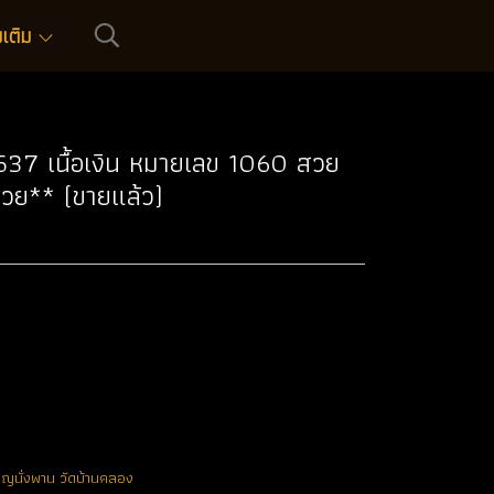
่มเติม
2537 เนื้อเงิน หมายเลข 1060 สวย
สวย** (ขายแล้ว)
ยญนั่งพาน วัดบ้านคลอง