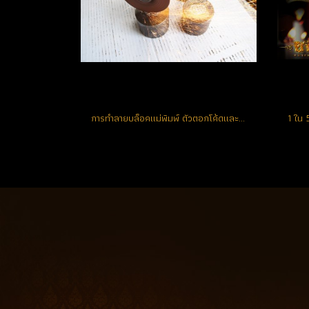
การทำลายบล็อคแม่พิมพ์ ตัวตอกโค้ดและหมายเลข เหรียญนั่งพานชนะมาร 2 (วัดสร้าง)