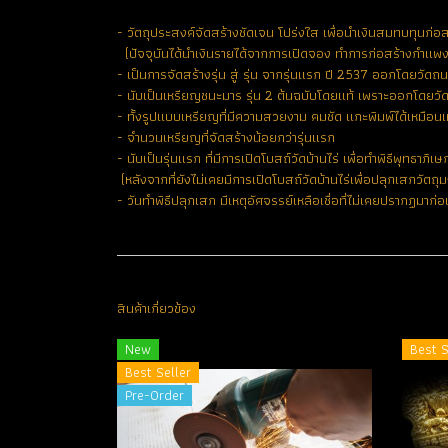
- วัตถุประสงค์จัดสร้างชัดเจน โปร่งใส เพื่อนำเงินสมทบทุนก่
(ปัจจุบันได้นำเงินรายได้จากการเปิดจอง ทำการก่อสร้างกำแพงว
- เป็นการจัดสร้างรุ่น สู่ รุ่น จากรุ่นแรก ปี 2537 ออกโดยวัดถน
- นับเป็นเหรียญชนะมาร รุ่น 2 ต้นฉบับโดยแท้ เพราะออกโดยวัด
- ทั้งรูปแบบเหรียญที่มีความสวยงาม คมชัด แกะพิมพ์ได้เหมือน
- จำนวนเหรียญที่จัดสร้างน้อยกว่ารุ่นแรก
- นับเป็นรุ่นแรก ที่มีการเปิดโบสถ์วัดบ้านไร่ เพื่อทำพิธีพุทธาภิเ
(หลังจากที่ยังไม่เคยมีการเปิดโบสถ์วัดบ้านไร่เพื่อปลุกเสกวัต
- วันทำพิธีปลุกเสก มีเหตุอัศจรรย์เหลือเชื่อที่ไม่เคยปรากฏมาก่อนท
สินค้าเกี่ยวข้อง
New
Best S
Best Seller
Pre-Order