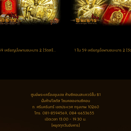
1 ใน 59 เหรียญนั่งพานชนะมาร 2 (วัดสร้าง) เนื้อทองคำ ตอก 9 รอบ หมายเลข 11 (ขายแล้ว)
ศูนย์พระเครื่องขุนเดช
ห้างซีคอนสแควร์ชั้น B1
ฝั่งห้างโลตัส โซนคลองถมซีคอน
ถ. ศรีนครินทร์ เขตประเวศ กรุงเทพ 10260
โทร.
081-8594569, 084-6653655
เปิดเวลา 13.00 - 19.30 น.
(หยุดทุกวันอังคาร)