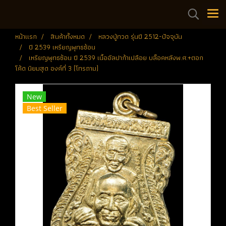
หน้าแรก
สินค้าทั้งหมด
หลวงปู่ทวด รุ่นปี 2512-ปัจจุบัน
ปี 2539 เหรียญพุทธซ้อน
เหรียญพุทธซ้อน ปี 2539 เนื้ออัลปาก้าเปลือย บล็อคหลังพ.ศ.+ตอก
โค้ด นิยมสุด องค์ที่ 3 (โทรถาม)
New
Best Seller