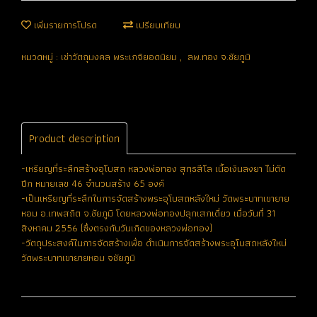
เพิ่มรายการโปรด
เปรียบเทียบ
หมวดหมู่ :
เช่าวัตถุมงคล พระเกจิยอดนิยม
,
ลพ.ทอง จ.ชัยภูมิ
Product description
-เหรียญที่ระลึกสร้างอุโบสถ หลวงพ่อทอง สุทฺธสีโล เนื้อเงินลงยา ไม่ตัด
ปีก หมายเลข 46 จำนวนสร้าง 65 องค์
-เป็นเหรียญที่ระลึกในการจัดสร้างพระอุโบสถหลังใหม่ วัดพระบาทเขายาย
หอม อ.เทพสถิต จ.ชัยภูมิ โดยหลวงพ่อทองปลุกเสกเดี่ยว เมื่อวันที่ 31
สิงหาคม 2556 (ซึ่งตรงกับวันเกิดของหลวงพ่อทอง)
-วัตถุประสงค์ในการจัดสร้างเพื่อ ดำเนินการจัดสร้างพระอุโบสถหลังใหม่
วัดพระบาทเขายายหอม จชัยภูมิ