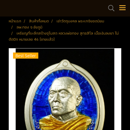
หน้าแรก
สินค้าทั้งหมด
เช่าวัตถุมงคล พระเกจิยอดนิยม
ลพ.ทอง จ.ชัยภูมิ
เหรียญที่ระลึกสร้างอุโบสถ หลวงพ่อทอง สุทฺธสีโล เนื้อเงินลงยา ไม่
ตัดปีก หมายเลข 46 (ขายแล้ว)
Best Seller