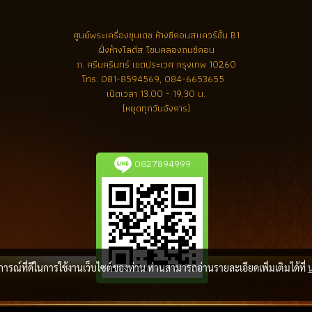
ศูนย์พระเครื่องขุนเดช
ห้างซีคอนสแควร์ชั้น B1
ฝั่งห้างโลตัส โซนคลองถมซีคอน
ถ. ศรีนครินทร์ เขตประเวศ กรุงเทพ 10260
โทร.
081-8594569, 084-6653655
เปิดเวลา 13.00 - 19.30 น.
(หยุดทุกวันอังคาร)
0827894999
บการณ์ที่ดีในการใช้งานเว็บไซต์ของท่าน ท่านสามารถอ่านรายละเอียดเพิ่มเติมได้ที่
ลิขสิทธิ์ โดย พระเครื่องล้ำค่า.com