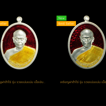
New
eller
Best Seller
เหรียญฟาต้าไฉ่ รุ่น รวยแน่นแน่น เนื้อเงินลงยาสีแดง หมายเลข 403 (โทรถาม)