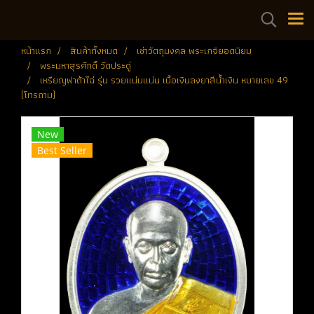
หน้าแรก
สินค้าทั้งหมด
เช่าวัตถุมงคล พระเกจิยอดนิยม
พระมหาสุรศักดิ์ วัดประดู่
เหรียญฟาต้าไฉ่ รุ่น รวยแน่นแน่น เนื้อเงินลงยาสีน้ำเงิน หมายเลข 49
(โทรถาม)
New
Best Seller