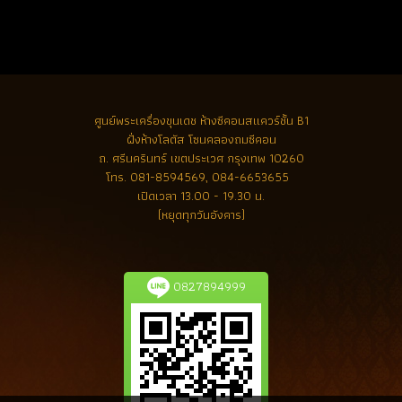
ศูนย์พระเครื่องขุนเดช
ห้างซีคอนสแควร์ชั้น B1
ฝั่งห้างโลตัส โซนคลองถมซีคอน
ถ. ศรีนครินทร์ เขตประเวศ กรุงเทพ 10260
โทร.
081-8594569, 084-6653655
เปิดเวลา 13.00 - 19.30 น.
(หยุดทุกวันอังคาร)
0827894999