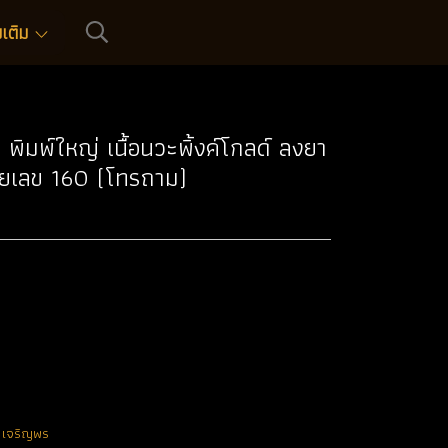
่มเติม
ิมพ์ใหญ่ เนื้อนวะพิ้งค์โกลด์ ลงยา
มายเลข 160 (โทรถาม)
น เจริญพร