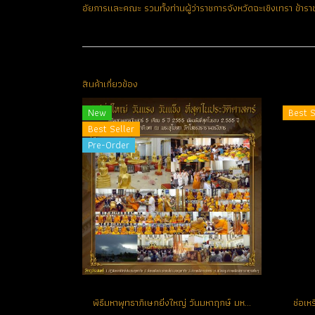
อัยการและคณะ รวมทั้งท่านผู้ว่าราชการจังหวัดฉะเชิงเทรา ข้ารา
สินค้าเกี่ยวข้อง
New
Best S
Best Seller
Pre-Order
พิธีมหาพุทธาภิเษกยิ่งใหญ่ วันมหาฤกษ์ มหามงคล แห่งปี วันเสาร์ที่ 5 เดือน 5 ปี 2555 ณ พระอุโบสถ วัดโสธรวรารามวรวิหาร