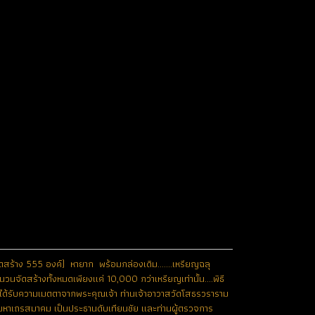
ดสร้าง 555 องค์) หายาก พร้อมกล่องเดิม.......เหรียญฉลุ
วนจัดสร้างทั้งหมดเพียงแค่ 10,000 กว่าเหรียญเท่านั้น....พิธี
ดยได้รับความเมตตาจากพระคุณเจ้า ท่านเจ้าอาวาสวัดโสธรวราราม
ารมหาเถรสมาคม เป็นประธานดับเทียนชัย และท่านผู้ตรวจการ