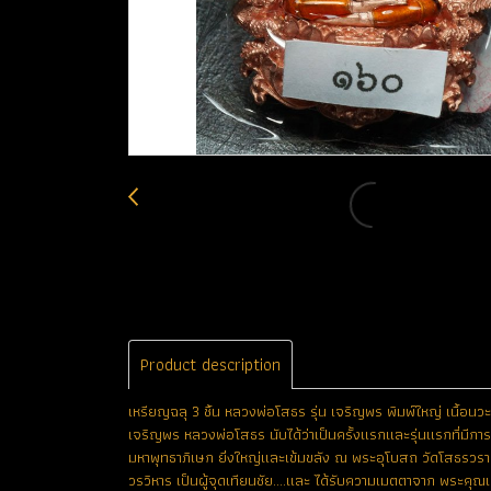
Product description
เหรียญฉลุ 3 ชิ้น หลวงพ่อโสธร รุ่น เจริญพร พิมพ์ใหญ่ เนื้อน
เจริญพร หลวงพ่อโสธร นับได้ว่าเป็นครั้งแรกและรุ่นแรกที่มีการจ
มหาพุทธาภิเษก ยิ่งใหญ่และเข้มขลัง ณ พระอุโบสถ วัดโสธรวราร
วรวิหาร เป็นผู้จุดเทียนชัย....และ ได้รับความเมตตาจาก พระค