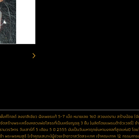
วะพิ้งค์โกลด์ ลงยาสีเขียว ฝังเพชรแท้ 5-7 เม็ด หมายเลข 160 สวยงดงาม สร้างน้อย (จั
ัดสร้างพระเครื่องหลวงพ่อโสธรที่เป็นเหรียญฉลุ 3 ชิ้น (ผลิตโดยแพรนด้าจิวเวลรี่) จำน
ามวรวิหาร วันเสาร์ที่ 5 เดือน 5 ปี 2555 นับเป็นวันมหาฤกษ์มหามงคลที่สุดแห่งปี โ
ุณเจ้า พระพรหมสุธี (เจ้าคุณเสนาะ)ผู้ช่วยเจ้าอาวาสวัดสระเกศ เจ้าคณะภาค 12 กรรมก