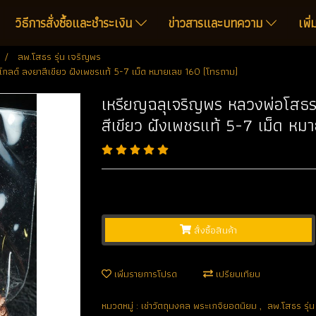
วิธีการสั่งซื้อและชำระเงิน
ข่าวสารและบทความ
เพิ
ลพ.โสธร รุ่น เจริญพร
์โกลด์ ลงยาสีเขียว ฝังเพชรแท้ 5-7 เม็ด หมายเลข 160 (โทรถาม)
เหรียญฉลุเจริญพร หลวงพ่อโสธร พ
สีเขียว ฝังเพชรแท้ 5-7 เม็ด ห
สั่งซื้อสินค้า
เพิ่มรายการโปรด
เปรียบเทียบ
หมวดหมู่ :
เช่าวัตถุมงคล พระเกจิยอดนิยม
,
ลพ.โสธร รุ่