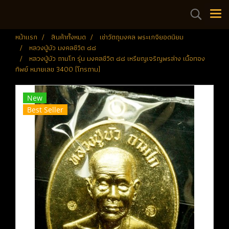
หน้าแรก
สินค้าทั้งหมด
เช่าวัตถุมงคล พระเกจิยอดนิยม
หลวงปู่บัว มงคลชีวิต ๘๘
หลวงปู่บัว ถามโก รุ่น มงคลชีวิต ๘๘ เหรียญเจริญพรล่าง เนื้อทอง
ทิพย์ หมายเลข 3400 (โทรถาม)
New
Best Seller