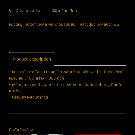
เพิ่มรายการโปรด
เปรียบเทียบ
หมวดหมู่ :
เช่าวัตถุมงคล พระเกจิยอดนิยม
,
หลวงปู่บัว มงคลชีวิต ๘๘
Product description
- หลวงปู่บัว ถามโก รุ่น มงคลชีวิต ๘๘ เหรียญเจริญพรล่าง เนื้อทองทิพย์
หมายเลข 3400 สร้าง 4,888 องค์
- เหรียญสวยแชมป์ จมูกโด่ง เดิมๆ ยังไม่เคยถูกมือสัมผัส(ถ่ายรูปโดยไม่
แกะซีล)
- พร้อมกล่องเดิมจากวัด
สินค้าเกี่ยวข้อง