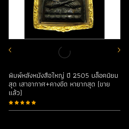
พิมพ์หลังหนังสือใหญ่ ปี 2505 บล็อคนิยม
สุด เสาอากาศ+คางขีด หายากสุด (ขาย
แล้ว)