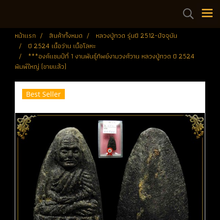
หน้าแรก
สินค้าทั้งหมด
หลวงปู่ทวด รุ่นปี 2512-ปัจจุบัน
ปี 2524 เนื้อว่าน เนื้อโลหะ
***องค์แชมป์ที่ 1 งานพันธุ์ทิพย์งามวงศ์วาน หลวงปู่ทวด ปี 2524
พิมพ์ใหญ่ (ขายแล้ว)
Best Seller