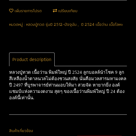
เพิ่มรายการโปรด
เปรียบเทียบ
หมวดหมู่ :
หลวงปู่ทวด รุ่นปี 2512-ปัจจุบัน
,
ปี 2524 เนื้อว่าน เนื้อโลหะ
Product description
หลวงปู่ทวด เนื้อว่าน พิมพ์ใหญ่ ปี 2524 ลูกบอลล์นำโชค 9 ลูก
สีเหลืองน้ำตาลนวลไม่ต้องชวนสงสัย นั่นคือมวลสารมหามงคล
ปี 2497 ที่บูรพาจารย์ท่านมอบให้มา สวยจัด หายากยิ่ง องค์
แชมป์แห่งความงดงาม สุดๆ ของเนื้อว่านพิมพ์ใหญ่ ปี 24 ต้อง
องค์นี้เท่านั้น.
สินค้าเกี่ยวข้อง