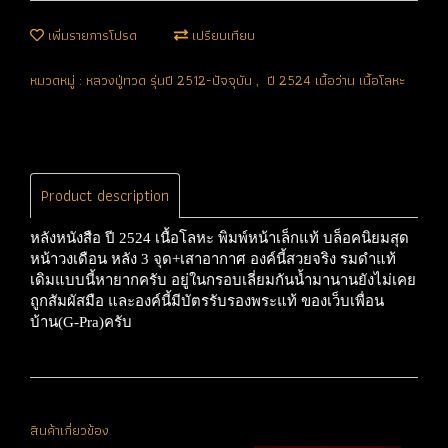
เพิ่มรายการโปรด
เปรียบเทียบ
หมวดหมู่ :
หลวงปู่ทวด รุ่นปี 2512-ปัจจุบัน
,
ปี 2524 เนื้อว่าน เนื้อโลหะ
Product description
หลังหนังสือ ปี 2524 เนื้อโลหะ พิมพ์หน้าเล็กแท้ บล็อคนิยมสุด
หน้าวงเดือน หลัง 3 จุด+เสาอากาศ องค์นี้สวยจริง รมดำแท้
เดิมแบบนี้หายากครับ อยู่ในกรอบเลี่ยมกันน้ำมานานยังไม่เคย
ถูกสัมผัสมือ และองค์นี้มีบัตรรับรองพระแท้ ของเว็บเพื่อน
บ้าน(G-Pra)ครับ
สินค้าเกี่ยวข้อง