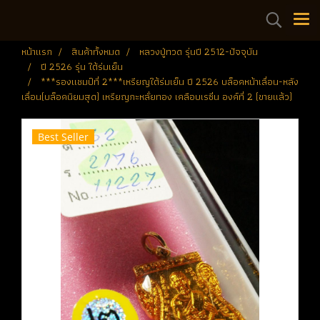
หน้าแรก
สินค้าทั้งหมด
หลวงปู่ทวด รุ่นปี 2512-ปัจจุบัน
ปี 2526 รุ่น ใต้ร่มเย็น
***รองแชมป์ที่ 2***เหรียญใต้ร่มเย็น ปี 2526 บล็อคหน้าเลื่อน-หลัง
เลื่อน(บล็อคนิยมสุด) เหรียญกะหลั่ยทอง เคลือบเรซิ่น องค์ที่ 2 (ขายแล้ว)
Best Seller