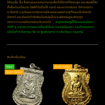
ใต้ร่มเย็น ขึ้น ซึ่งมีแผนแม่บทมากมายเพื่อทำให้ภาคใต้สงบสุข พระพิมพ์นี้จึง
ตั้งชื่อตามนโยบาย มีพิธีที่วัดช้างให้ และมี พระอาจารย์นอง วัดทรายขาว
จ.ปัตตานี รวมถึงพระเกจิอาจารย์สายหลวงพ่อทวด2ทั้งหมดในจังหวัด
ปัตตานี และจังหวัดใกล้เคียงในสมัยนั้นร่วมพิธีอธิษฐานจิตปลุก
เสก+++++มาพร้อมกล่องเดิมจากวัด......
ล่าสุดเหรียญนี้ได้รองแชมป์ชนะ
เลิศที่ 2 งานประกวดพระเครื่องจัดโดย กรมเสมียนตรา ร่วมกับสมาคมฯ
เมื่อวันที่ 4 สิงหาคม 56 ณ ศูนย์ราชการ ถ.แจ้งวัฒนะ กรุงเทพ
สินค้าเกี่ยวข้อง
New
Best Seller
Best Seller