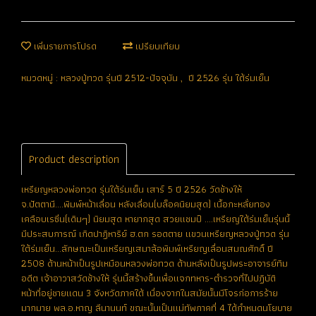
เพิ่มรายการโปรด
เปรียบเทียบ
หมวดหมู่ :
หลวงปู่ทวด รุ่นปี 2512-ปัจจุบัน
,
ปี 2526 รุ่น ใต้ร่มเย็น
Product description
เหรียญหลวงพ่อทวด รุ่นใต้ร่มเย็น เสาร์ 5 ปี 2526 วัดช้างให้
จ.ปัตตานี....พิมพ์หน้าเลื่อน หลังเลื่อน(บล็อคนิยมสุด) เนื้อกะหลั่ยทอง
เคลือบเรซิ่น(เดิมๆ) นิยมสุด หายากสุด สวยแชมป์ ....เหรียญใต้ร่มเย็นรุ่นนี้
มีประสบการณ์ เกิดปาฏิหาริย์ ฮ.ตก รอดตาย แขวนเหรียญหลวงปู่ทวด รุ่น
ใต้ร่มเย็น...ลักษณะเป็นเหรียญเสมาล้อพิมพ์เหรียญเลื่อนสมณศักดิ์ ปี
2508 ด้านหน้าเป็นรูปเหมือนหลวงพ่อทวด ด้านหลังเป็นรูปพระอาจารย์ทิม
อดีต เจ้าอาวาสวัดช้างให้ รุ่นนี้สร้างขึ้นเพื่อแจกทหาร-ตำรวจที่ไปปฏิบัติ
หน้าที่อยู่ชายแดน 3 จังหวัดภาคใต้ เนื่องจากในสมัยนั้นมีโจรก่อการร้าย
มากมาย พล.อ.หาญ ลีนานนท์ ขณะนั้นเป็นแม่ทัพภาคที่ 4 ได้กำหนดนโยบาย