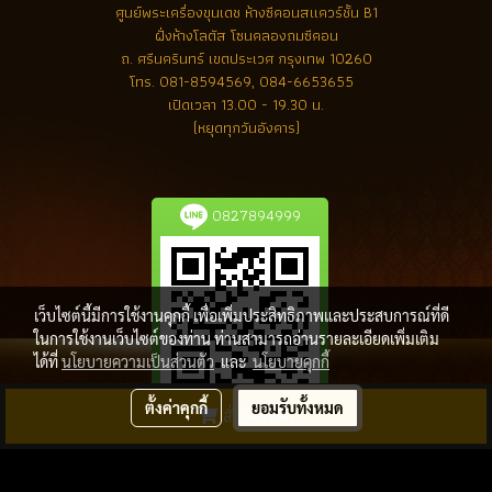
ศูนย์พระเครื่องขุนเดช
ห้างซีคอนสแควร์ชั้น B1
ฝั่งห้างโลตัส โซนคลองถมซีคอน
ถ. ศรีนครินทร์ เขตประเวศ กรุงเทพ 10260
โทร.
081-8594569, 084-6653655
เปิดเวลา 13.00 - 19.30 น.
(หยุดทุกวันอังคาร)
0827894999
เว็บไซต์นี้มีการใช้งานคุกกี้ เพื่อเพิ่มประสิทธิภาพและประสบการณ์ที่ดี
ในการใช้งานเว็บไซต์ของท่าน ท่านสามารถอ่านรายละเอียดเพิ่มเติม
ได้ที่
นโยบายความเป็นส่วนตัว
และ
นโยบายคุกกี้
ตั้งค่าคุกกี้
ยอมรับทั้งหมด
สั่งซื้อสินค้า
ลิขสิทธิ์ โดย พระเครื่องล้ำค่า.com
ผู้เข้าชมทั้งหมด
8,055,402