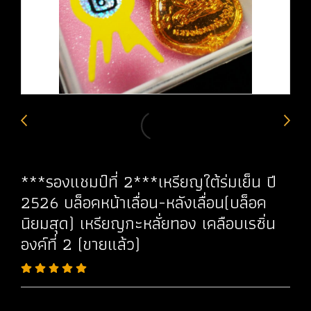
***รองแชมป์ที่ 2***เหรียญใต้ร่มเย็น ปี
2526 บล็อคหน้าเลื่อน-หลังเลื่อน(บล็อค
นิยมสุด) เหรียญกะหลั่ยทอง เคลือบเรซิ่น
องค์ที่ 2 (ขายแล้ว)