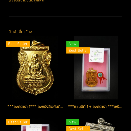
พิธีอธิษฐานจิตปลุกเสก
สินค้าเกี่ยวข้อง
Best Seller
New
Best Seller
***องค์ดารา 1*** ลงหนังสือคัมภีร์หลวงพ่อทวด เล่มล่าสุด เหรียญใต้ร่มเย็น ปี 2526 เนื้อกะไหล่ทอง บล็อคหน้าหนุ่ม-หลังเลื่อน บล็อค Top หายากสุด (โชว์)
***แชมป์ที่ 1 + องค์ดารา ***เหรียญใต้ร่มเย็น ปี 2526 บล็อคหน้าเลื่อน-หลังเลื่อน(บล็อคนิยมสุด) เหรียญกะหลั่ยทอง เคลือบเรซิ่น สวยแท้หายาก (โทรถาม)
Best Seller
New
Best Seller