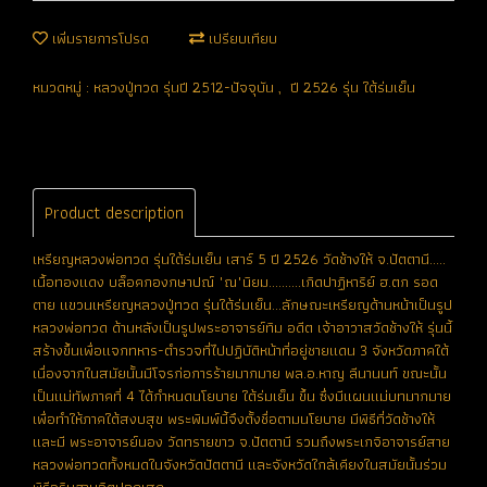
เพิ่มรายการโปรด
เปรียบเทียบ
หมวดหมู่ :
หลวงปู่ทวด รุ่นปี 2512-ปัจจุบัน
,
ปี 2526 รุ่น ใต้ร่มเย็น
Product description
เหรียญหลวงพ่อทวด รุ่นใต้ร่มเย็น เสาร์ 5 ปี 2526 วัดช้างให้ จ.ปัตตานี.....
เนื้อทองแดง บล็อคกองกษาปณ์ "ณ"นิยม..........เกิดปาฏิหาริย์ ฮ.ตก รอด
ตาย แขวนเหรียญหลวงปู่ทวด รุ่นใต้ร่มเย็น...ลักษณะเหรียญด้านหน้าเป็นรูป
หลวงพ่อทวด ด้านหลังเป็นรูปพระอาจารย์ทิม อดีต เจ้าอาวาสวัดช้างให้ รุ่นนี้
สร้างขึ้นเพื่อแจกทหาร-ตำรวจที่ไปปฏิบัติหน้าที่อยู่ชายแดน 3 จังหวัดภาคใต้
เนื่องจากในสมัยนั้นมีโจรก่อการร้ายมากมาย พล.อ.หาญ ลีนานนท์ ขณะนั้น
เป็นแม่ทัพภาคที่ 4 ได้กำหนดนโยบาย ใต้ร่มเย็น ขึ้น ซึ่งมีแผนแม่บทมากมาย
เพื่อทำให้ภาคใต้สงบสุข พระพิมพ์นี้จึงตั้งชื่อตามนโยบาย มีพิธีที่วัดช้างให้
และมี พระอาจารย์นอง วัดทรายขาว จ.ปัตตานี รวมถึงพระเกจิอาจารย์สาย
หลวงพ่อทวดทั้งหมดในจังหวัดปัตตานี และจังหวัดใกล้เคียงในสมัยนั้นร่วม