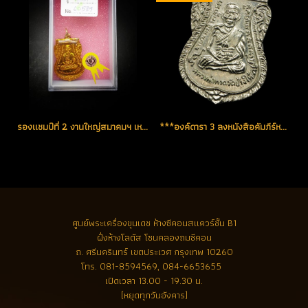
รองแชมป์ที่ 2 งานใหญ่สมาคมฯ เหรียญใต้ร่มเย็น ปี 2526 บล็อคหน้าเลื่อน-หลังเลื่อน(บล็อคนิยมสุด) เหรียญกะไหล่ทอง เคลือบเรซิ่น (ขายแล้ว)
***องค์ดารา 3 ลงหนังสือคัมภีร์หลวงพ่อทวด เล่มล่าสุด***เหรียญใต้ร่มเย็น ปี 2526 บล็อคหน้าเลื่อน-หลังเสาร์ห้า(นิยม)นิเกิ้ลเดิมๆ (โทรถาม)
ศูนย์พระเครื่องขุนเดช
ห้างซีคอนสแควร์ชั้น B1
ฝั่งห้างโลตัส โซนคลองถมซีคอน
ถ. ศรีนครินทร์ เขตประเวศ กรุงเทพ 10260
โทร.
081-8594569, 084-6653655
เปิดเวลา 13.00 - 19.30 น.
(หยุดทุกวันอังคาร)