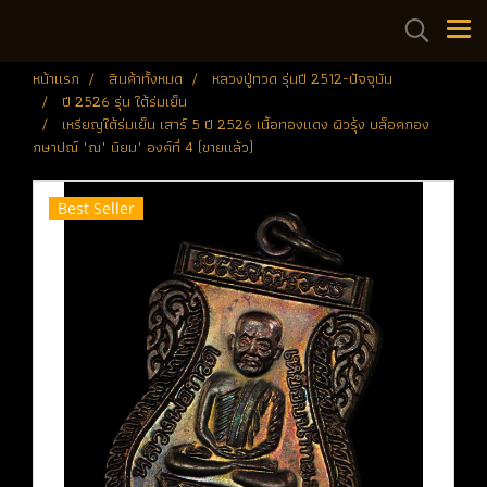
หน้าแรก
สินค้าทั้งหมด
หลวงปู่ทวด รุ่นปี 2512-ปัจจุบัน
ปี 2526 รุ่น ใต้ร่มเย็น
เหรียญใต้ร่มเย็น เสาร์ 5 ปี 2526 เนื้อทองแดง ผิวรุ้ง บล็อคกอง
กษาปณ์ "ณ" นิยม" องค์ที่ 4 (ขายแล้ว)
Best Seller