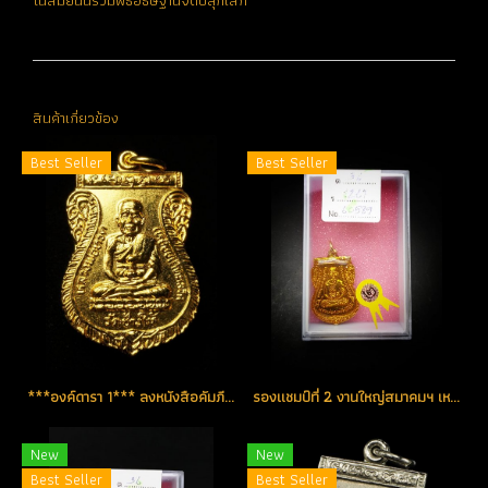
ในสมัยนั้นร่วมพิธีอธิษฐานจิตปลุกเสก
สินค้าเกี่ยวข้อง
Best Seller
Best Seller
***องค์ดารา 1*** ลงหนังสือคัมภีร์หลวงพ่อทวด เล่มล่าสุด เหรียญใต้ร่มเย็น ปี 2526 เนื้อกะไหล่ทอง บล็อคหน้าหนุ่ม-หลังเลื่อน บล็อค Top หายากสุด (โชว์)
รองแชมป์ที่ 2 งานใหญ่สมาคมฯ เหรียญใต้ร่มเย็น ปี 2526 บล็อคหน้าเลื่อน-หลังเลื่อน(บล็อคนิยมสุด) เหรียญกะไหล่ทอง เคลือบเรซิ่น (ขายแล้ว)
New
New
Best Seller
Best Seller