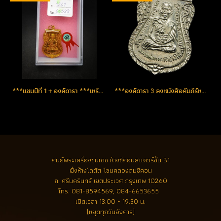
***แชมป์ที่ 1 + องค์ดารา ***เหรียญใต้ร่มเย็น ปี 2526 บล็อคหน้าเลื่อน-หลังเลื่อน(บล็อคนิยมสุด) เหรียญกะหลั่ยทอง เคลือบเรซิ่น สวยแท้หายาก (โทรถาม)
***องค์ดารา 3 ลงหนังสือคัมภีร์หลวงพ่อทวด เล่มล่าสุด***เหรียญใต้ร่มเย็น ปี 2526 บล็อคหน้าเลื่อน-หลังเสาร์ห้า(นิยม)นิเกิ้ลเดิมๆ (โทรถาม)
ศูนย์พระเครื่องขุนเดช
ห้างซีคอนสแควร์ชั้น B1
ฝั่งห้างโลตัส โซนคลองถมซีคอน
ถ. ศรีนครินทร์ เขตประเวศ กรุงเทพ 10260
โทร.
081-8594569, 084-6653655
เปิดเวลา 13.00 - 19.30 น.
(หยุดทุกวันอังคาร)