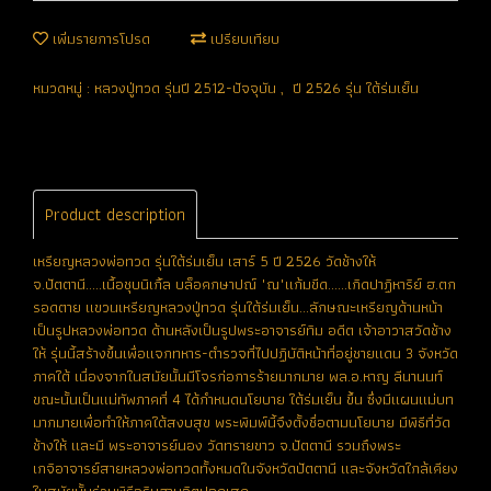
เพิ่มรายการโปรด
เปรียบเทียบ
หมวดหมู่ :
หลวงปู่ทวด รุ่นปี 2512-ปัจจุบัน
,
ปี 2526 รุ่น ใต้ร่มเย็น
Product description
เหรียญหลวงพ่อทวด รุ่นใต้ร่มเย็น เสาร์ 5 ปี 2526 วัดช้างให้
จ.ปัตตานี.....เนื้อชุบนิเกิ้ล บล็อคกษาปณ์ "ณ"แก้มขีด......เกิดปาฏิหาริย์ ฮ.ตก
รอดตาย แขวนเหรียญหลวงปู่ทวด รุ่นใต้ร่มเย็น...ลักษณะเหรียญด้านหน้า
เป็นรูปหลวงพ่อทวด ด้านหลังเป็นรูปพระอาจารย์ทิม อดีต เจ้าอาวาสวัดช้าง
ให้ รุ่นนี้สร้างขึ้นเพื่อแจกทหาร-ตำรวจที่ไปปฏิบัติหน้าที่อยู่ชายแดน 3 จังหวัด
ภาคใต้ เนื่องจากในสมัยนั้นมีโจรก่อการร้ายมากมาย พล.อ.หาญ ลีนานนท์
ขณะนั้นเป็นแม่ทัพภาคที่ 4 ได้กำหนดนโยบาย ใต้ร่มเย็น ขึ้น ซึ่งมีแผนแม่บท
มากมายเพื่อทำให้ภาคใต้สงบสุข พระพิมพ์นี้จึงตั้งชื่อตามนโยบาย มีพิธีที่วัด
ช้างให้ และมี พระอาจารย์นอง วัดทรายขาว จ.ปัตตานี รวมถึงพระ
เกจิอาจารย์สายหลวงพ่อทวดทั้งหมดในจังหวัดปัตตานี และจังหวัดใกล้เคียง