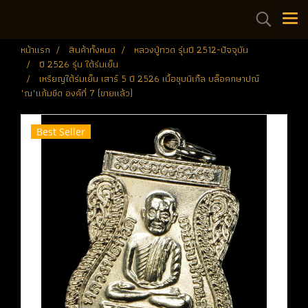
หน้าแรก
สินค้าทั้งหมด
หลวงปู่ทวด รุ่นปี 2512-ปัจจุบัน
ปี 2526 รุ่น ใต้ร่มเย็น
เหรียญใต้ร่มเย็น เสาร์ 5 ปี 2526 เนื้อชุบนิเกิ้ล บล็อคกษาปณ์
"ณ"แก้มขีด องค์ที่ 7 (ขายแล้ว)
Best Seller