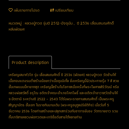
เพิ่มรายการโปรด
เปรียบเทียบ
หมวดหมู่ :
หลวงปู่ทวด รุ่นปี 2512-ปัจจุบัน
,
ปี 2536 เลื่อนสมณศักดิ์
หลังพัดยศ
Product description
เหรียญเสมาหัวโต รุ่น เลื่อนสมณศักดิ์ ปี 2536 (พัดยศ) หลวงปู่ทวด วัดช้างให้
เนื้อทองแดงรมดำสร้างน้อยกว่าเนื้อชุบนิเกิ้ล ยิ่งเหรียญนี้ผิวประกายรุ้ง 7 สี สวย
ขั้นเทพแบบนี้หายากสุด เหรียญนี้สร้างในโอกาสเมื่อครั้งที่พระไพศาลสิริวัฒน์ หรือ
หลวงพ่อสวัสดิ์ อรุโณ อดีตเจ้าคณะอำเภอโคกโพธิ์ และอดีตเจ้าอาวาสวัดช้างให้
จ.ปัตตานี ระหว่างปี 2522 – 2543 ได้รับพระราชทานสมณศักดิ์ เป็นพระครู
สัญญาบัตร ชั้นเอก ในราชทินนามเดิม (พระครูอนุกูลปริยัติกิจ) เมื่อวันที่ 5
ธันวาคม 2536 โดยท่านสร้างและปลุกเสกร่วมกับอาจารย์นอง วัดทรายขาว รวม
ทั้งเกจิสายหลวงพ่อทวดและเกจิชื่อดังสายใต้หลายท่าน