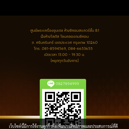
ศูนย์พระเครื่องขุนเดช
ห้างซีคอนสแควร์ชั้น B1
ฝั่งห้างโลตัส โซนคลองถมซีคอน
ถ. ศรีนครินทร์ เขตประเวศ กรุงเทพ 10260
โทร.
081-8594569, 084-6653655
เปิดเวลา 13.00 - 19.30 น.
(หยุดทุกวันอังคาร)
0827894999
เว็บไซต์นี้มีการใช้งานคุกกี้ เพื่อเพิ่มประสิทธิภาพและประสบการณ์ที่ดี