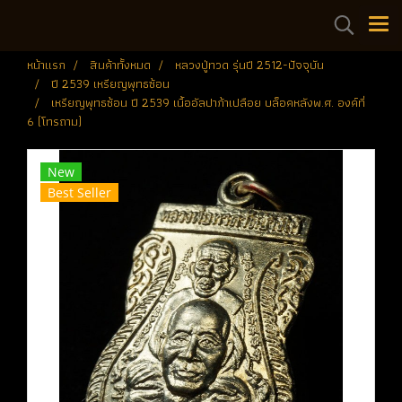
หน้าแรก
สินค้าทั้งหมด
หลวงปู่ทวด รุ่นปี 2512-ปัจจุบัน
ปี 2539 เหรียญพุทธซ้อน
เหรียญพุทธซ้อน ปี 2539 เนื้ออัลปาก้าเปลือย บล็อคหลังพ.ศ. องค์ที่
6 (โทรถาม)
New
Best Seller