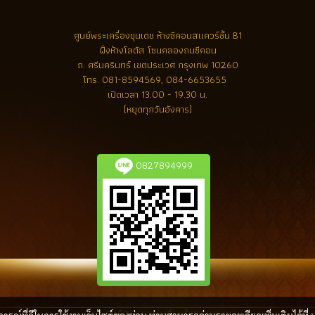
ศูนย์พระเครื่องขุนเดช
ห้างซีคอนสแควร์ชั้น B1
ฝั่งห้างโลตัส โซนคลองถมซีคอน
ถ. ศรีนครินทร์ เขตประเวศ กรุงเทพ 10260
โทร.
081-8594569, 084-6653655
เปิดเวลา 13.00 - 19.30 น.
(หยุดทุกวันอังคาร)
0827894999
ลิขสิทธิ์ โดย พระเครื่องล้ำค่า.com