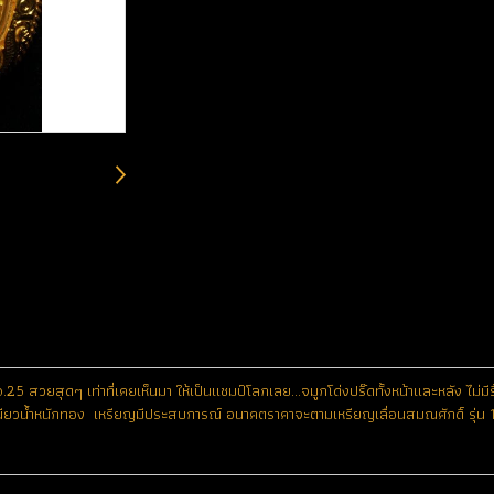
No.25 สวยสุดๆ เท่าที่เคยเห็นมา ให้เป็นแชมป์โลกเลย...จมูกโด่งปริ๊ดทั้งหน้าและหลัง ไ
ียวน้ำหนักทอง เหรียญมีประสบการณ์ อนาคตราคาจะตามเหรียญเลื่อนสมณศักดิ์ รุ่น 