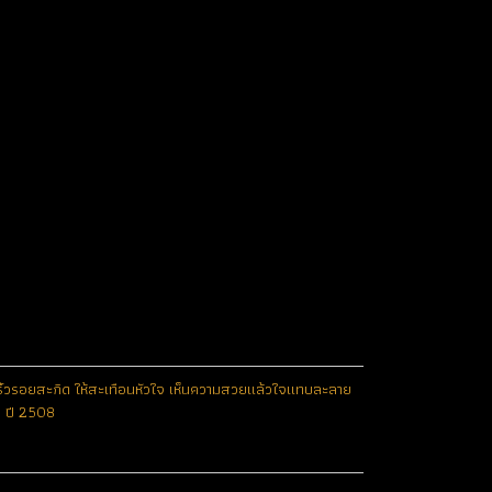
ม่มีริ้วรอยสะกิด ให้สะเทือนหัวใจ เห็นความสวยแล้วใจแทบละลาย
1 ปี 2508