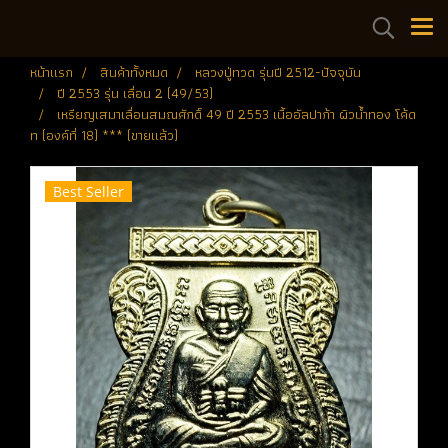
หน้าแรก
สินค้าทั้งหมด
หลวงปู่ทวด รุ่นปี 2512-ปัจจุบัน
ปี 2553 รุ่น เลื่อน 2 (49/53)
เหรียญเสมาเลื่อนสมณศักดิ์ 49 ปี 2553 เนื้ออัลปาก้า ผิวน้ำทอง โค้ด
ท (องค์ที่ 18) *** (ขายแล้ว)
Best Seller