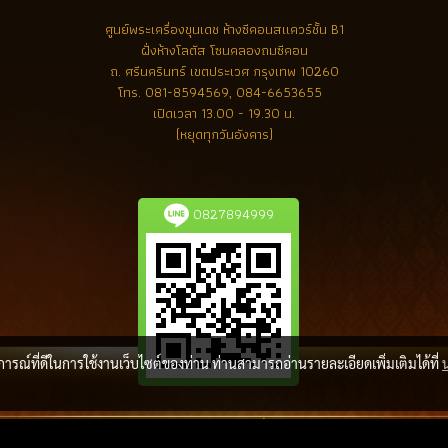
ศูนย์พระเครื่องขุนเดช
ห้างซีคอนสแควร์ชั้น B1
ฝั่งห้างโลตัส โซนคลองถมซีคอน
ถ. ศรีนครินทร์ เขตประเวศ กรุงเทพ 10260
โทร.
081-8594569, 084-6653655
เปิดเวลา 13.00 - 19.30 น.
(หยุดทุกวันอังคาร)
0827894999
บการณ์ที่ดีในการใช้งานเว็บไซต์ของท่าน ท่านสามารถอ่านรายละเอียดเพิ่มเติมได้ที่
ลิขสิทธิ์ โดย พระเครื่องล้ำค่า.com