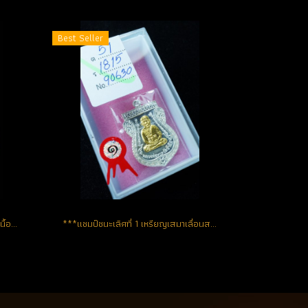
Best Seller
เหรียญเลื่อนสมณศักดิ์ 49 ปี 2553 เนื้อทองคำ No.155 สวยแชมป์ (ขายแล้ว)
***แชมป์ชนะเลิศที่ 1 เหรียญเสมาเลื่อนสมณศักดิ์ 49 ปี 2553...1 ใน 199 เหรียญ เนื้อเงินหน้ากากทองคำ หมายเลข 25 (ขายแล้ว)